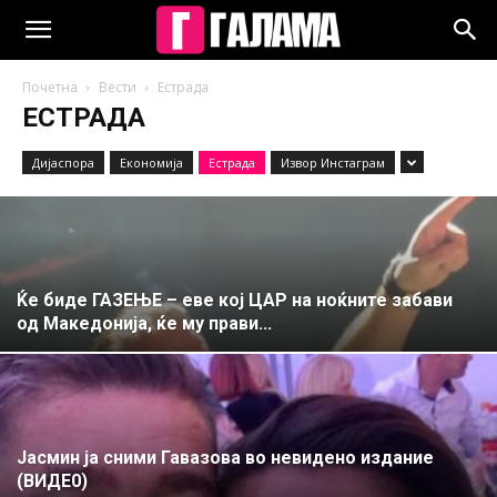
Почетна
Вести
Естрада
ЕСТРАДА
Дијаспора
Економија
Естрада
Извор Инстаграм
Ќе биде ГАЗЕЊЕ – еве кој ЦАР на ноќните забави
од Македонија, ќе му прави...
Јасмин ја сними Гавазова во невидено издание
(ВИДЕ0)