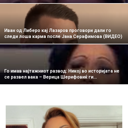
Иван од Либеро кај Лазаров проговори дали го
следи лоша карма после Јана Серафимова (ВИДЕО)
Го имав најтажниот развод: Никој во историјата не
се развел вака – Верица Шерифовиќ ги...