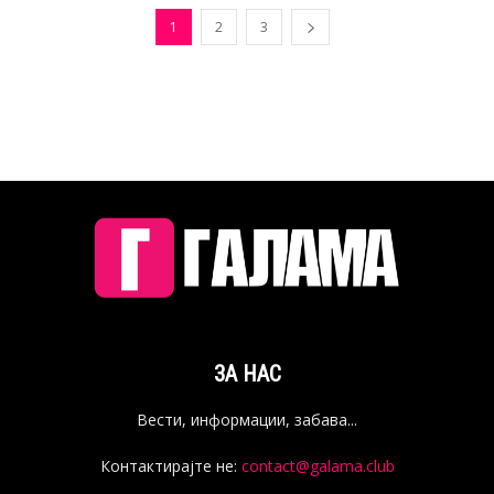
1
2
3
ЗА НАС
Вести, информации, забава...
Контактирајте не:
contact@galama.club