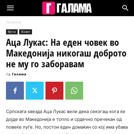
Почетна
Вести
Живот
Аца Лукас: На еден човек во
Македонија никогаш доброто
не му го заборавам
Од
Галама
-
Српската ѕвезда Аца Лукас вели дека секогаш кога ќе
дојде во Македонија е топло и срдечно пречекан од
повеќе луѓе. Но, постои еден домаќин со кој има убава