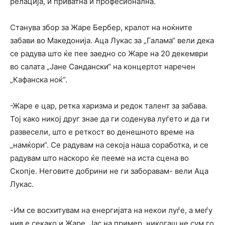
релација, и приватна и професионална.
Станува збор за Жаре Бербер, кралот на ноќните
забави во Македонија. Аца Лукас за „Галама“ вели дека
се радува што ќе пее заедно со Жаре на 20 декември
во салата „Јане Сандански“ на концертот наречен
„Кафанска ноќ“.
-Жаре е цар, ретка харизма и редок талент за забава.
Тој како никој друг знае да ги соденува луѓето и да ги
развесели, што е реткост во денешното време на
„намќори“. Се радувам на секоја наша соработка, и се
радувам што наскоро ќе пееме на иста сцена во
Скопје. Неговите добрини не ги заборавам- вели Аца
Лукас.
-Им се восхитувам на енергијата на некои луѓе, а меѓу
нив е секако и Жаре. Јас на пример, никогаш не сум го