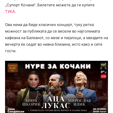
„Супорт Кочани“. Билетите можете да ги купите
ТУКА.
Ова нема да биде класичен концерт, туку ретка
можност за публиката да се весели во најголемата
кафеана на Балканот, со мезе и пијалоци, а ѕвездите на
вечерта ќе седат во нивна близина, исто како и сите
гости.