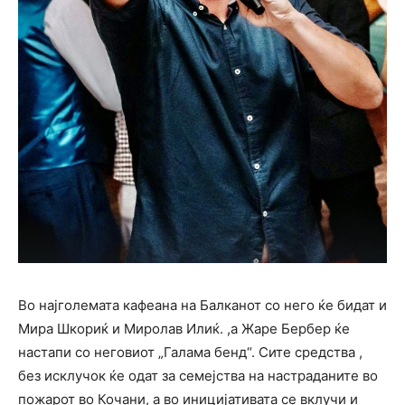
Во најголемата кафеана на Балканот со него ќе бидат и
Мира Шкориќ и Миролав Илиќ. ,а Жаре Бербер ќе
настапи со неговиот „Галама бенд“. Сите средства ,
без исклучок ќе одат за семејства на настраданите во
пожарот во Кочани, а во иницијативата се вклучи и