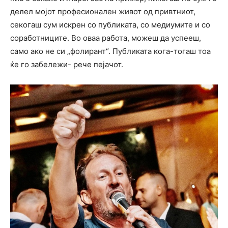
делел мојот професионален живот од привтниот,
секогаш сум искрен со публиката, со медиумите и со
соработниците. Во оваа работа, можеш да успееш,
само ако не си „фолирант“. Публиката кога-тогаш тоа
ќе го забележи- рече пејачот.