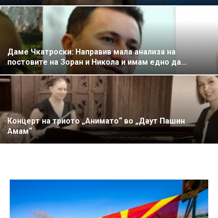
Даме Чкатроски: Направив мала анализа на
постовите на Зоран и Никола и имам едно да...
Концерт на триото „Анимато“ во „Даут Пашин
Амам“