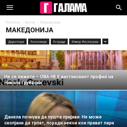
Почетна
Вести
Македонија
МАКЕДОНИЈА
Дијаспора
Економија
Естрада
Извор Инстаграм
Не се лажете – ОВА НЕ Е вистинскиот профил на
Никола Груевски
Данела почнува да пушта пријави: Не може
скопјани да трпат, поради некои кои прават пари