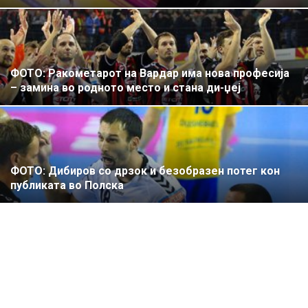
ФОТО: Ракометарот на Вардар има нова професија
– замина во родното место и стана ди-џеј
ФОТО: Дибиров со дрзок и безобразен потег кон
публиката во Полска