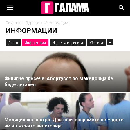
Почетна
Здравје
Информации
ИНФОРМАЦИИ
Диети
Информации
Народна медицина
Убавина
Филипче пресече: Абортусот во Македонија ќе
биде легален
Медицинска сестра: Доктори, засрамете се – дајте
им на жените анестезија