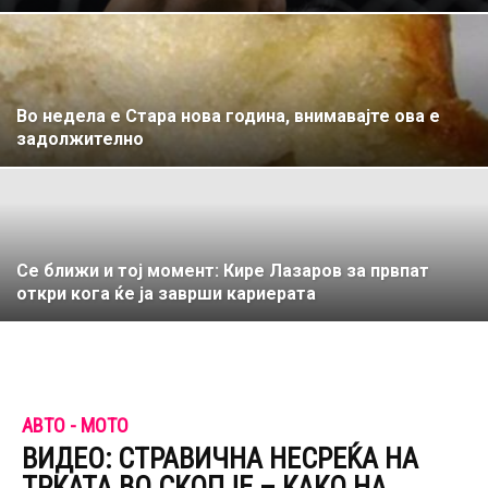
Во недела е Стара нова година, внимавајте ова е
задолжително
Се ближи и тој момент: Кире Лазаров за првпат
откри кога ќе ја заврши кариерата
АВТО - МОТО
ВИДЕО: СТРАВИЧНА НЕСРЕЌА НА
ТРКАТА ВО СКОПЈЕ – КАКО НА