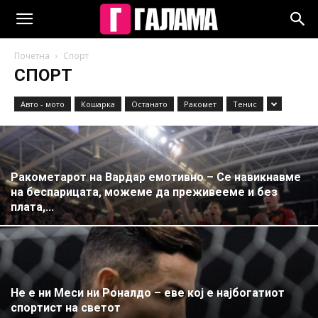
Почетна
Спорт
СПОРТ
Авто - мото
Кошарка
Останато
Ракомет
Тенис
Ракометарот на Вардар емотивно – Се навикнавме
на беспарицата, можеме да преживееме и без
плата,...
Не е ни Меси ни Роналдо – еве кој е најбогатиот
спортист на светот