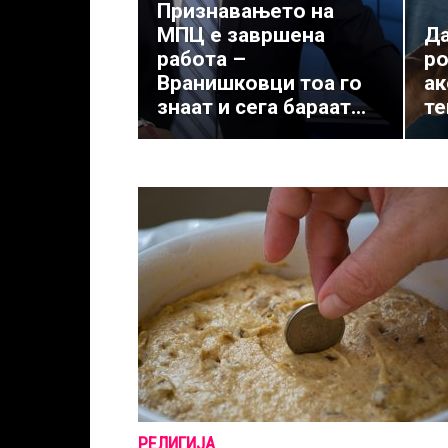
Признавањето на
МПЦ е завршена
Да
работа –
ро
Вранишковци тоа го
ак
знаат и сега бараат...
те
РЕЛИГИЈА