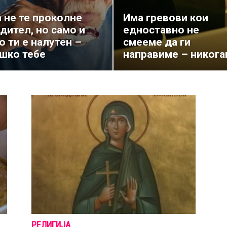
 не те проколне
Има гревови кои
дител, но само и
едноставно не
о ти е налутен –
смееме да ги
шко тебе
направиме – никог
РЕЛИГИЈА