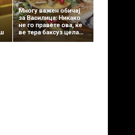
Многу важен обичај
за Василица: Никако
не го правете ова, ќе
аш
ве тера баксуз цела...