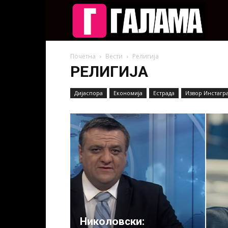
Галам
Почетна
Вести
Религија
РЕЛИГИЈА
Дијаспора
Економија
Естрада
Извор Инстагр
Николовски: