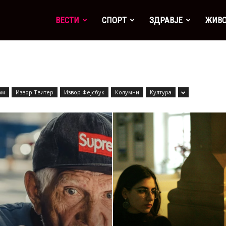
а
ВЕСТИ
СПОРТ
ЗДРАВЈЕ
ЖИВ
ам
Извор Твитер
Извор Фејсбук
Колумни
Култура