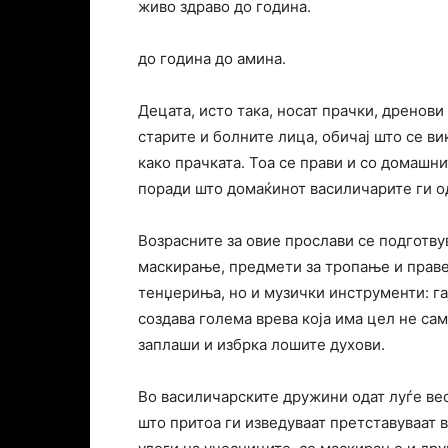
живо здраво до година.
до година до амина.
Децата, исто така, носат прачки, дренови
старите и болните лица, обичај што се ви
како прачката. Тоа се прави и со домашн
поради што домаќинот василичарите ги о
Возрасните за овие прослави се подготву
маскирање, предмети за тропање и праве
тенџериња, но и музички инструменти: гај
создава голема врева која има цел не сам
заплаши и избрка лошите духови.
Во василичарските дружини одат луѓе вес
што притоа ги изведуваат претставуваат