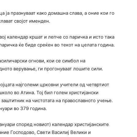
а ја празнуваат како домашна слава, а оние кои го
слават својот именден.
вој календар кршат и лепче со паричка и исто така
 паричка ќе биде среќен во текот на целата година.
асиличарски огнови, кои се симбол на
дното верување, ги прогонуваат лошите сили.
ројцата најголеми црковни учители од четвртиот
школо во Атина. Тој бил голем христијански
и заштитник на чистотата на православното учење.
нуари во 379 година.
јануари според новиот) календар христијанските
ание Господово, Свети Василиј Велики и