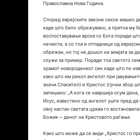
Православна Нова Година.
Според еврејските закони секое машко д
каде што било обрежувано, а притоа му би
воспоставување врска со Бога поради шт
нечисти, а со тоа и отпадници од еврејск
обрежан, но тој не дошол на земјата за да
служи за пример. Поради тоа светото сем
храмот новородениот син каде што по из
како што им рекол ангелот при јавувањет
значи Спасител) и Христос (грчки збор ш
запишано: „А кога се навршија осум дена
Исус, известено од ангелот уште пред да б
овој настан светата црква го востановил
Божик ‒ денот на Христовото раѓање.
Како што може да се види „Христос го п