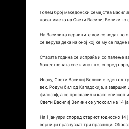
Голем број македонски семејства Василиц
носат името на Свети Василиј Велики го 
На Василица верниците кои се водат по о
се верува дека на оној кој ќе му се падне
Старата година се испраќа и со палење в
божествената светлина што, според наро
Инаку, Свети Василиј Велики е еден од т
век. Родум бил од Кападокија, а завршил 
филозоф, а се прославил и како епископ 
Свети Василиј Велики се упокоил на 14 ја
На 1 јануари според стариот (односно 14 
верници празнуваат три празници: Обрез