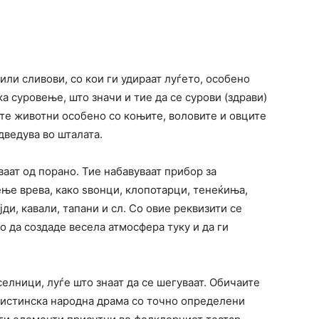
 или сливови, со кои ги удираат луѓето, особено
ка суровење, што значи и тие да се сурови (здрави)
ите животни особено со коњите, воловите и овците
дведува во шталата.
ваат од порано. Тие набавуваат прибор за
ње врева, како ѕвонци, клопотарци, тенеќиња,
ди, кавали, тапани и сл. Со овие реквизити се
о да создаде весела атмосфера туку и да ги
елници, луѓе што знаат да се шегуваат. Обичаите
 вистинска народна драма со точно определени