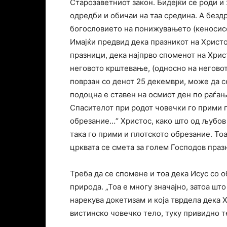
Старозаветниот закон. Бидејќи се роди и
одредби и обичаи на таа средина. А безд
богословието на понижувањето (кеносисот
Имајќи предвид дека празникот на Христо
празници, дека најпрво споменот на Хрис
неговото крштевање, (односно на неговот
поврзан со денот 25 декември, може да с
подоцна е ставен на осмиот ден по раѓањ
Спасителот при родот човечки го прими 
обрезание…“ Христос, како што од љубов
така го прими и плотското обрезание. Т
црквата се смета за голем Господов празн
Треба да се спомене и тоа дека Исус со
природа. „Тоа е многу значајно, затоа што
нарекува докетизам и која тврдела дека 
вистинско човечко тело, туку привидно т