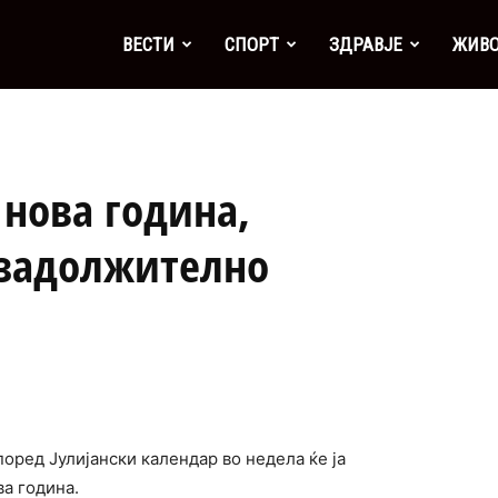
а
ВЕСТИ
СПОРТ
ЗДРАВЈЕ
ЖИВ
 нова година,
 задолжително
поред Јулијански календар во недела ќе ја
а година.