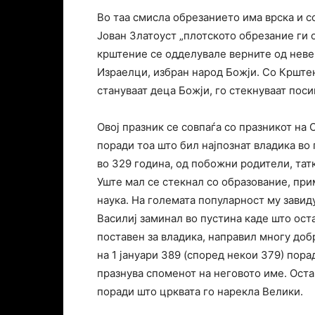
Во таа смисла обрезанието има врска и с
Јован Златоуст „плотското обрезание ги 
крштение се одделувале верните од неве
Израелци, избран народ Божји. Со Крште
стануваат деца Божји, го стекнуваат поси
Овој празник се совпаѓа со празникот на 
поради тоа што бил најпознат владика во 
во 329 година, од побожни родители, татко
Уште мал се стекнал со образование, при
наука. На големата популарност му завид
Василиј заминал во пустина каде што оста
поставен за владика, направил многу доб
на 1 јануари 389 (според некои 379) пора
празнува споменот на неговото име. Ост
поради што црквата го нарекла Велики.