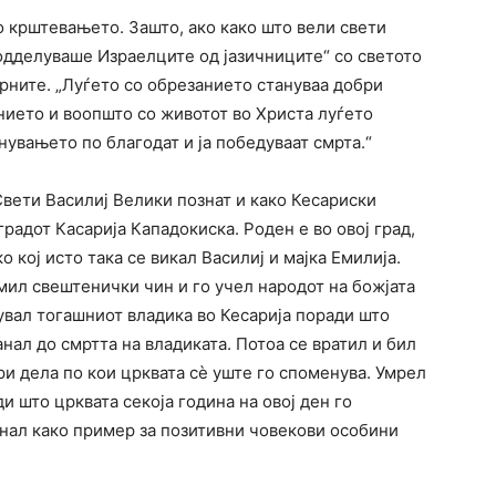
о крштевањето. Зашто, ако како што вели свети
одделуваше Израелците од јазичниците“ со светото
рните. „Луѓето со обрезанието стануваа добри
нието и воопшто со животот во Христа луѓето
нувањето по благодат и ја победуваат смрта.“
Свети Василиј Велики познат и како Кесариски
градот Касарија Кападокиска. Роден е во овој град,
 кој исто така се викал Василиј и мајка Емилија.
мил свештенички чин и го учел народот на божјата
увал тогашниот владика во Кесарија поради што
нал до смртта на владиката. Потоа се вратил и бил
ри дела по кои црквата сè уште го споменува. Умрел
ди што црквата секоја година на овој ден го
анал како пример за позитивни човекови особини