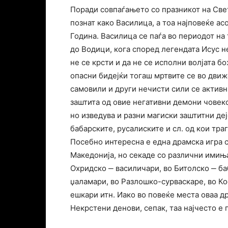
Поради совпаѓањето со празникот на Свет
познат како Василица, а тоа најповеќе а
Година. Василица се паѓа во периодот на
до Водици, кога според легендата Исус н
не се крсти и да не се исполни волјата бо
опасни бидејќи тогаш мртвите се во движ
самовили и други нечисти сили се активни
заштита од овие негативни демони човеко
но изведува и разни магиски заштитни деј
бабарските, русалиските и сл. од кои тра
Посебно интересна е една драмска игра с
Македонија, но секаде со различни имиња
Охридско ‒ василичари, во Битолско ‒ ба
џаламари, во Разлошко-сурваскаре, во Ко
ешкари итн. Иако во повеќе места оваа др
Некрстени денови, сепак, таа најчесто е 