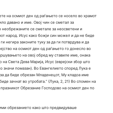
ете на осмиот ден од раѓањето се носело во храмот
ло давано и име. Овој чин се сметал за
о необрежаните се сметале за неосветени и
иот народ. Исус како божји син можел и да не биде
 ги негира законите туку за да ги потврдува и да
ејство на осмиот ден од раѓањето го донесло во
вршувањето на овој обред му ставиле име, онака
о на Света Дева Марија, Исус (еврејски збор што
то значи помазан). Во Евангелието според Лука е
, за да биде обрезан Младенецот, Му кладоа име
иде зачнат во утробата.“ (Лука, 2, 21) Во спомен на
а празникот Обрезание Господово на осмиот ден по
рими обрезанието како што предвидуваше