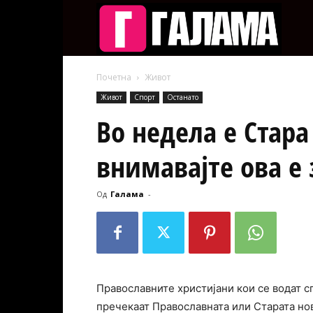
Галам
Почетна
Живот
Живот
Спорт
Останато
Во недела е Стара
внимавајте ова е
Од
Галама
-
Православните христијани кои се водат с
пречекаат Православната или Старата нов