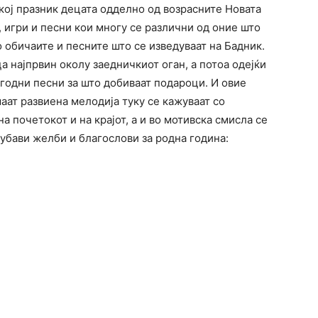
кој празник децата одделно од возрасните Новата
, игри и песни кои многу се различни од оние што
о обичаите и песните што се изведуваат на Бадник.
а најпрвин околу заедничкиот оган, а потоа одејќи
игодни песни за што добиваат подароци. И овие
аат развиена мелодија туку се кажуваат со
 почетокот и на крајот, а и во мотивска смисла се
 убави желби и благослови за родна година: