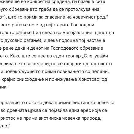
 живееше во конкретна средина, ги пазеше сите
руго обрезанието треба да се протолкува низ
), што го прими за спасение на човечкиот род.“
вото раѓање не е од најстарите Господови
товото раѓање бил слеан во Богојавление, денот на
о духовно раѓање), и дека подоцна тој настан е
е рече дека и денот на Господовото обрезание
ето. Како што се пее во еден тропар „Слегувајќи
повивањето во пелени; не се одврати од плотското
 и човекољубие го прими повивањето со пелени,
оа крајно снисходење и понижување Христово, од
ик.“
 обрезанието покажа дека примил вистинска човечка
 во древната црква се појавила една ерес која се
Христос не прими вистинска човечка природа,
ело.“