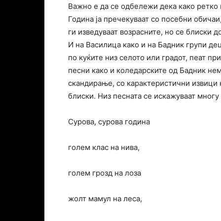
Важно е да се одбележи дека како ретко 
Година ја пречекуваат со посебни обичаи
ги изведуваат возрасните, но се блиски д
И на Василица како и на Бадник групи дец
по куќите низ селото или градот, пеат пр
песни како и коледарските од Бадник нем
скандирање, со карактеристични извици на
блиски. Низ песната се искажуваат многу
Сурова, сурова година
голем клас на нива,
голем грозд на лоза
жолт мамул на леса,