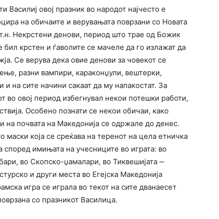
и Василиј овој празник во народот најчесто е
социра на обичаите и верувањата поврзани со Новата
 т.н. Некрстени денови, период што трае од Божик
е бил крстен и ѓаволите се мачеле да го излажат да
жја. Се верува дека овие денови за човекот се
ење, разни вампири, караконџули, вештерки,
 и на сите начини сакаат да му напакостат. За
т во овој период избегнувал некои потешки работи,
ствија. Особено познати се некои обичаи, како
ги на почвата на Македонија се одржале до денес.
о маски која се среќава на теренот на цела етничка
 според имињата на учесниците во играта: во
бари, во Скопско-џамалари, во Тиквешијата ‒
стурско и други места во Егејска Македонија
амска игра се играла во текот на сите дванаесет
поврзана со празникот Василица.