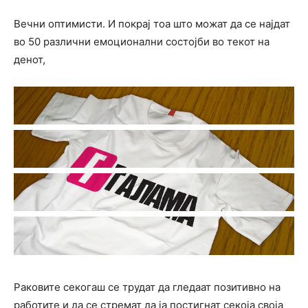
Вечни оптимисти. И покрај тоа што можат да се најдат
во 50 различни емоционални состојби во текот на
денот,
Раковите секогаш се трудат да гледаат позитивно на
работите и да се стремат да ја постигнат секоја своја