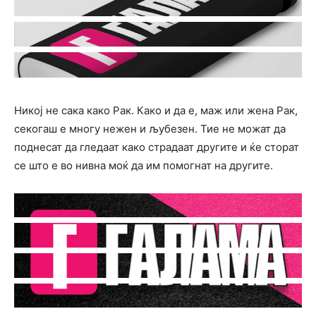
Никој не сака како Рак. Како и да е, маж или жена Рак,
секогаш е многу нежен и љубезен. Тие не можат да
поднесат да гледаат како страдаат другите и ќе сторат
се што е во нивна моќ да им помогнат на другите.