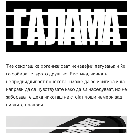
Тие секогаш ќе организираат ненадејни патувања и ќе
го соберат старото друштво. Вистина, нивната
непредвидливост понекогаш може да ве иритира и да
направи да се чувствувате како да ви наредуваат, но не
заборавајте дека никогаш не стојат лоши намери зад
нивните планови.