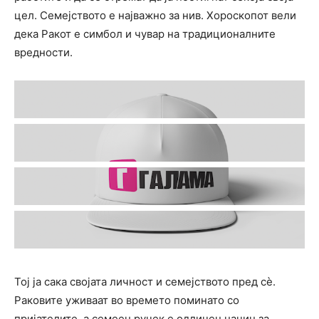
цел. Семејството е најважно за нив. Хороскопот вели
дека Ракот е симбол и чувар на традиционалните
вредности.
Тој ја сака својата личност и семејството пред сè.
Раковите уживаат во времето поминато со
пријателите, а семеен ручек е одличен начин за