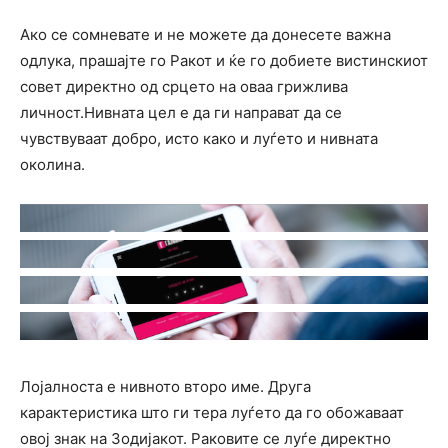
Ако се сомневате и не можете да донесете важна
одлука, прашајте го Ракот и ќе го добиете вистинскиот
совет директно од срцето на оваа грижлива
личност.Нивната цел е да ги направат да се
чувствуваат добро, исто како и луѓето и нивната
околина.
Лојалноста е нивното второ име. Друга
карактеристика што ги тера луѓето да го обожаваат
овој знак на Зодијакот. Раковите се луѓе директно