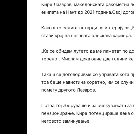
Кире Лазаров, македонската ракометна л
екипата на Нант до 2021 година.Овој дого
Како што самиот потврди во интервју за 
стави крај на неговата блескава кариера.
„Ќе се обидам луѓето да ме паметат по до
теренот. Мислам дека овие две години ќе
Така и се договоривме со управата кога 
тоа беше навистина коретно, им се случи 
помеѓу другото Лазаров.
Потоа тој зборуваше и за очекувањата за
пензионирање. Кире потенцираше дека оч
неговото заминување.