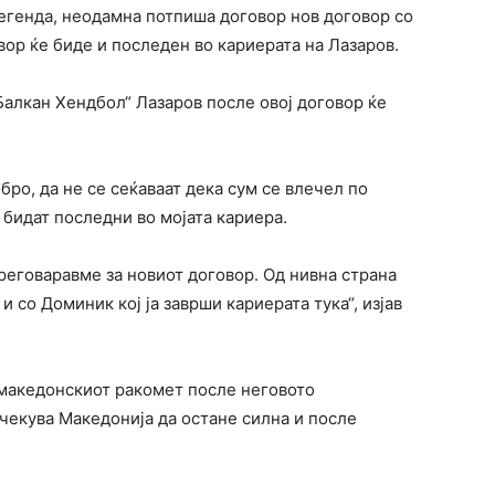
егенда, неодамна потпиша договор нов договор со
вор ќе биде и последен во кариерата на Лазаров.
„Балкан Хендбол“ Лазаров после овој договор ќе
бро, да не се сеќаваат дека сум се влечел по
 бидат последни во мојата кариера.
преговаравме за новиот договор. Од нивна страна
и со Доминик кој ја заврши кариерата тука“, изјав
 македонскиот ракомет после неговото
екува Македонија да остане силна и после