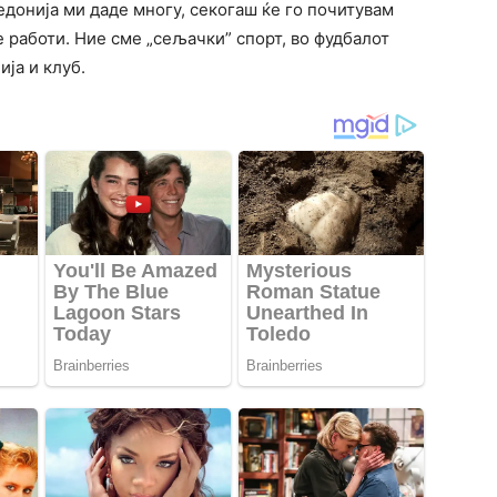
едонија ми даде многу, секогаш ќе го почитувам
е работи. Ние сме „сељачки” спорт, во фудбалот
ја и клуб.