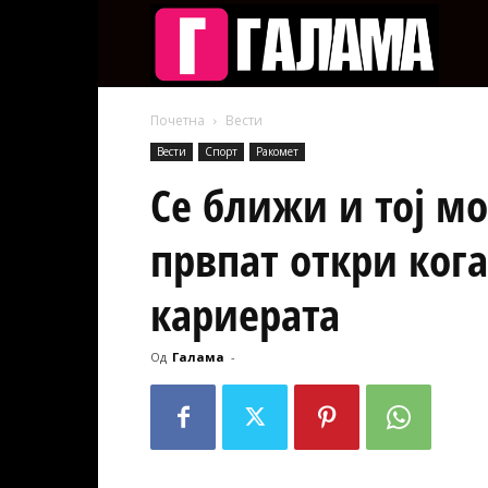
Галам
Почетна
Вести
Вести
Спорт
Ракомет
Се ближи и тој м
првпат откри кога
кариерата
Од
Галама
-