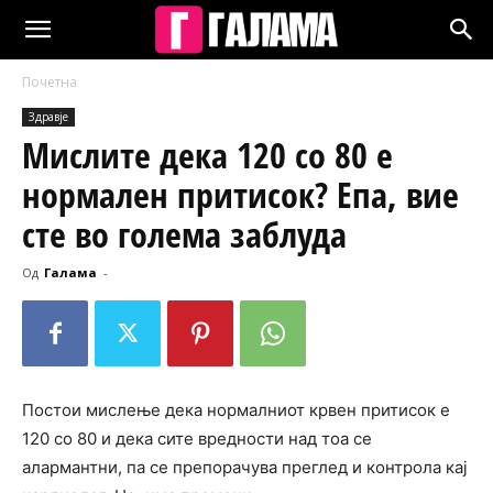
Почетна
Здравје
Мислите дека 120 со 80 е
нормален притисок? Епа, вие
сте во голема заблуда
Од
Галама
-
Постои мислење дека нормалниот крвен притисок е
120 со 80 и дека сите вредности над тоа се
алармантни, па се препорачува преглед и контрола кај