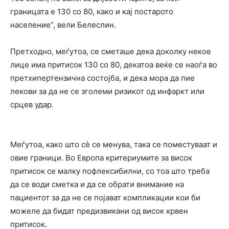
границата е 130 со 80, како и кај постарото
население”, вели Белеслин.
Претходно, меѓутоа, се сметаше дека доколку некое
лице има притисок 130 со 80, декатоа веќе се наоѓа во
претхипертензична состојба, и дека мора да пие
лекови за да не се зголеми ризикот од инфаркт или
срцев удар.
Меѓутоа, како што сè се менува, така се поместуваат и
овие граници. Во Европа критериумите за висок
притисок се малку пофлексибилни, со тоа што треба
да се води сметка и да се обрати внимание на
пациентот за да не се појават компликации кои би
можеле да бидат предизвикани од висок крвен
притисок.