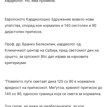
кардиолог. Но, има промени.
Европското Кардиолошко Здружение вовело нови
упатства, според кои нормален е 140 систолен и 90
дијастолен притисок.
Проф. др. Бранко Белесилин, кардиолог од
Клиничкиот центар на Србија, пред светскиот ден на
срцето, за српскиот Blic дал изјава за најновите
критериуми.
“Повеќето луѓе сметаат дека 120 со 80 е нормална
вредност на притисокот. Меѓутоа, крвниот притисок до
140 со 90, односно граница која се смета за нормална.
Тоа сепак, не важи за дијабетичарите, за кои