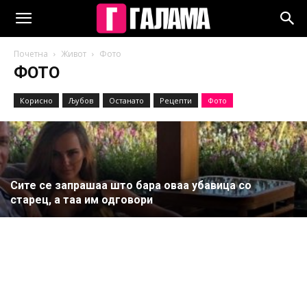
Почетна
Живот
Фото
ФОТО
Корисно
Љубов
Останато
Рецепти
Фото
Сите се запрашаа што бара оваа убавица со
старец, а таа им одговори