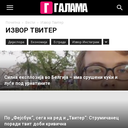
Почетна
Вести
Извор Твитер
ИЗВОР ТВИТЕР
Дијаспора
Економија
Естрада
Извор Инстаграм
Силна експлозија во Белгија – има срушени куќи и
луѓе под урнатините
По „Фејсбук“, сега на ред и „Твитер“: Струмичанец
поради твит доби кривична