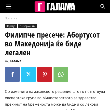
Почетна
Здравје
Информации
Филипче пресече: Абортусот
во Македонија ќе биде
легален
Од
Галама
-
Со измените на законското решение што го потготвува
експертска група во Министерството за здравство,
прекинот на бременоста може да биде и со лекови