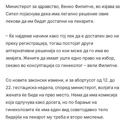
Министерот за здравство, Венко Филипче, во изјава за
Сител појаснува дека има легално решение овие
лекови да им бидат достапни на лекарите.
– Ќе најдеме начини како тој лек да е достапен ако не
преку регистрација, тогаш постојат други
алтернативни решенија со кои може да го има во
земјата. Жените да имаат уште едно право на избор,
секако во консултација со гинеколог – вели Филипче.
Со новите законски измени, и за абортусот од 12. до
22. гестациска недела, според министерот, волјата на
жената ќе биде на прво место. Нема да има комисија
која одлучува како досега, но по барање на
гинеколозите ќе има еден вид советодавно тело
бидејќи на лекарот му треба и второ мислење.