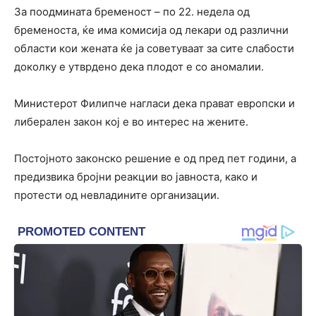
За поодмината бременост – по 22. недела од
бременоста, ќе има комисија од лекари од различни
области кои жената ќе ја советуваат за сите слабости
доколку е утврдено дека плодот е со аномалии.
Министерот Филипче нагласи дека прават европски и
либерален закон кој е во интерес на жените.
Постојното законско решение е од пред пет години, а
предизвика бројни реакции во јавноста, како и
протести од невладините организации.