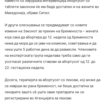
наместо со хируршка интервенција.Абортусот со
таблети законски ќе им биде достапен и на жените во
Македонија, објави Сител.
И други олеснувања се предвидуваат со новите
измени на Законот за прекин на бременоста – жената
која сака да абортира до 12. недела од бременоста
нема да мора да се јави на комисии, советувања и да
чека уште 5 работни дена за да размисли. Членовите
на експертската група неделава треба само да ги
усогласат различните ставови за абортусот од 12. до
22. гестациска недела.
Досега, терапијата за абортусот со лекови, кој може да
се изврши во рана бременост, не беше достапна за
лекарите зашто сѐ уште овие препарати не се
регистрирани во Агенцијата за лекови.