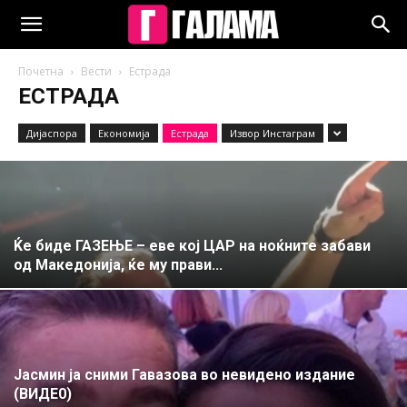
Почетна
Вести
Естрада
ЕСТРАДА
Дијаспора
Економија
Естрада
Извор Инстаграм
Ќе биде ГАЗЕЊЕ – еве кој ЦАР на ноќните забави
од Македонија, ќе му прави...
Јасмин ја сними Гавазова во невидено издание
(ВИДЕ0)