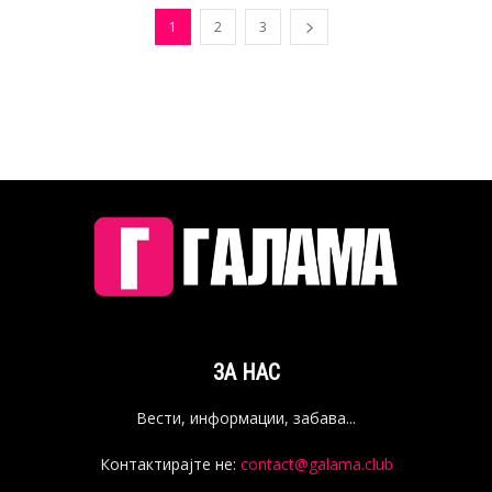
1
2
3
ЗА НАС
Вести, информации, забава...
Контактирајте не:
contact@galama.club