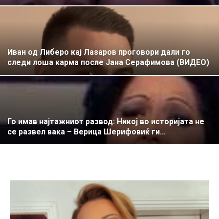
Иван од Либеро кај Лазаров проговори дали го
следи лоша карма после Јана Серафимова (ВИДЕО)
Го имав најтажниот развод: Никој во историјата не
се развел вака – Верица Шерифовиќ ги...