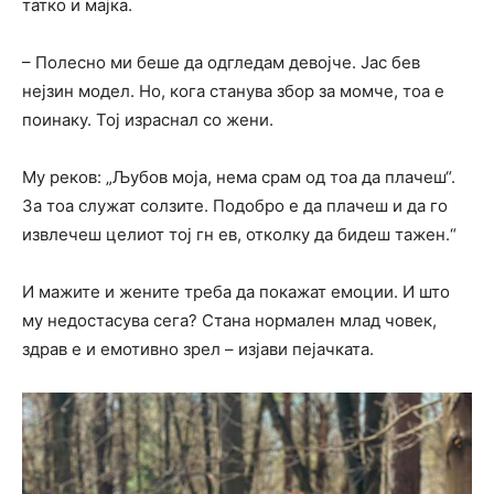
татко и мајка.
– Полесно ми беше да одгледам девојче. Јас бев
нејзин модел. Но, кога станува збор за момче, тоа е
поинаку. Тој израснал со жени.
Му реков: „Љубов моја, нема срам од тоа да плачеш“.
За тоа служат солзите. Подобро е да плачеш и да го
извлечеш целиот тој гн ев, отколку да бидеш тажен.“
И мажите и жените треба да покажат емоции. И што
му недостасува сега? Стана нормален млад човек,
здрав е и емотивно зрел – изјави пејачката.