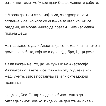
различни теми, меѓу кои први беа домашните работи.
– Морав да знам се за мајка ми, за одржување и
готвење и се, но кога се омажив за Жељко, ми се
раздени, не морав ништо да правам – низ насмевка
призна Цеца.
На прашањето дали Анастасија се пожалила на некоја
домашна работа, која не и оди најдобро, Цеца рече:
Да ви кажам нешто, јас не сум ПР на Анастасија
Ражнатовиќ, јавете и се, таа е многу љубезна кон
медиумите, затоа поставувајте и ги сите можни
прашања.
Цеца за „Свет“ откри и дека и било тешко да го
одгледа синот Вељко, бидејќи на децата им била и