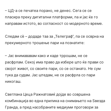
– ЦД-а се печатеа порано, не денес. Сега се се
пласира преку дигитални платформи, па и јас ќе го
направам истото, во согласност со модерното време.
Следам сè – додаде таа за „Телеграф“, па се осврна на
прекумерното трошење пари на познатите:
– Јас внимававам како и каде тррошам, не се
расфрлам. Секој има право да избере што ќе прави со
својот живот, со своите пари, со се останато. Не сум
тука да судам. Јас штедам, не се расфрла со пари
никогаш.
Светлана Цеца Ражнатовиќ дојде во совршена
комбинација во една прилика на снимањето на Ѕвезда
Гранда, а пред насобраните медиуми проговори за