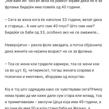
„Магазин ин“ без вл акна на јазикот изјави дека не е за
фрлање бидејќи има повеќе од 40 години.
– Сега за жена кога ќе наполни 33 години, велат дека
е старица… А ние што сме 40 плус? Што сме ние?
Бидејќи се баби од 33, особено ако не се омажиле…
Неверојатно – рекла фолк ѕвездата, а потоа објаснила
дека жените на нејзина возраст не се за фрлање.
– Тоа се жени кои граделе кариери, тоа се жени кои
се во цут. Еј, четириесет, тогаш жената созрева и
психички и емотивно, зборувам од искуство.
Кој е тој што одредува како се чувствувам сега?!Никој
нема право да ми каже дали сум стара или млаад, тоа
е примитивизам – заклучи Цеца која има 49 години, а
во јуни ќе има 50 и која стана баба на Жељко, а