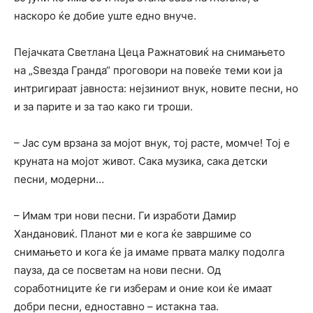
наскоро ќе добие уште едно внуче.
Пејачката Светлана Цеца Ражнатовиќ на снимањето
на „Ѕвезда Гранда“ проговори на повеќе теми кои ја
интригираат јавноста: нејзиниот внук, новите песни, но
и за парите и за тао како ги троши.
– Јас сум врзана за мојот внук, тој расте, момче! Тој е
круната на мојот живот. Сака музика, сака детски
песни, модерни…
– Имам три нови песни. Ги изработи Дамир
Хандановиќ. Планот ми е кога ќе завршиме со
снимањето и кога ќе ја имаме првата малку подолга
пауза, да се посветам на нови песни. Од
соработниците ќе ги изберам и оние кои ќе имаат
добри песни, едноставно – истакна таа.