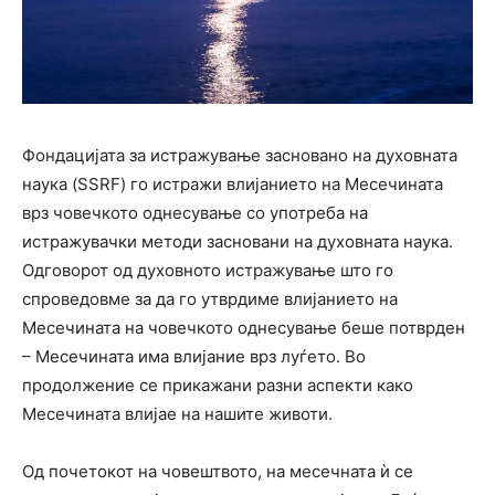
Фондацијата за истражување засновано на духовната
наука (SSRF) го истражи влијанието на Месечината
врз човечкото однесување со употреба на
истражувачки методи засновани на духовната наука.
Одговорот од духовното истражување што го
спроведовме за да го утврдиме влијанието на
Месечината на човечкото однесување беше потврден
– Месечината има влијание врз луѓето. Во
продолжение се прикажани разни аспекти како
Месечината влијае на нашите животи.
Од почетокот на човештвото, на месечната ѝ се