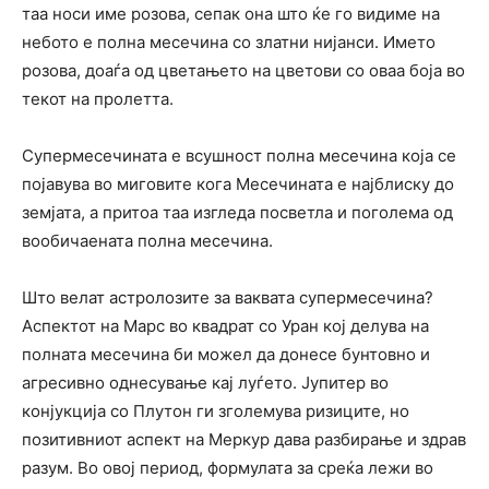
таа носи име розова, сепак она што ќе го видиме на
небото е полна месечина со златни нијанси. Името
розова, доаѓа од цветањето на цветови со оваа боја во
текот на пролетта.
Супермесечината е всушност полна месечина која се
појавува во миговите кога Месечината е најблиску до
земјата, а притоа таа изгледа посветла и поголема од
вообичаената полна месечина.
Што велат астролозите за ваквата супермесечина?
Аспектот на Марс во квадрат со Уран кој делува на
полната месечина би можел да донесе бунтовно и
агресивно однесување кај луѓето. Јупитер во
конјукција со Плутон ги зголемува ризиците, но
позитивниот аспект на Меркур дава разбирање и здрав
разум. Во овој период, формулата за среќа лежи во