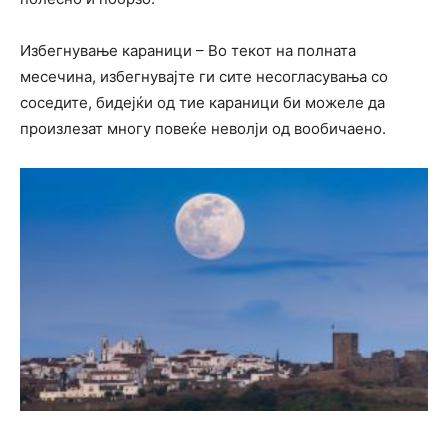
Избегнување караници – Во текот на полната
месечина, избегнувајте ги сите несогласувања со
соседите, бидејќи од тие караници би можеле да
произлезат многу повеќе неволји од вообичаено.