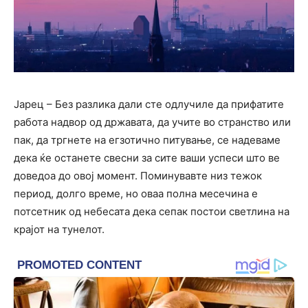
Јарец – Без разлика дали сте одлучиле да прифатите
работа надвор од државата, да учите во странство или
пак, да тргнете на егзотично питување, се надеваме
дека ќе останете свесни за сите ваши успеси што ве
доведоа до овој момент. Поминувавте низ тежок
период, долго време, но оваа полна месечина е
потсетник од небесата дека сепак постои светлина на
крајот на тунелот.