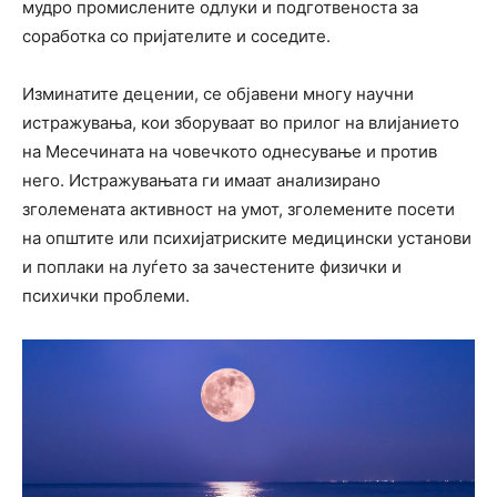
мудро промислените одлуки и подготвеноста за
соработка со пријателите и соседите.
Изминатите децении, се објавени многу научни
истражувања, кои зборуваат во прилог на влијанието
на Месечината на човечкото однесување и против
него. Истражувањата ги имаат анализирано
зголемената активност на умот, зголемените посети
на општите или психијатриските медицински установи
и поплаки на луѓето за зачестените физички и
психички проблеми.