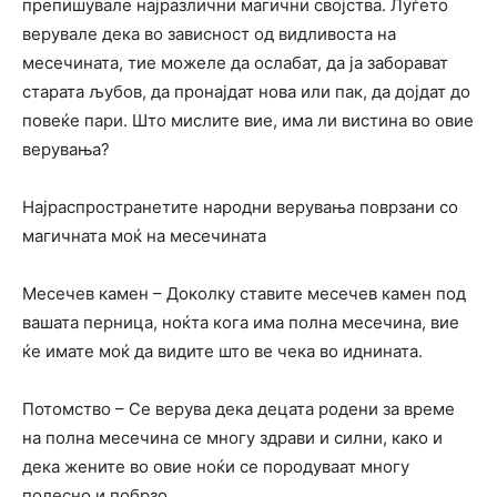
препишувале најразлични магични својства. Луѓето
верувале дека во зависност од видливоста на
месечината, тие можеле да ослабат, да ја заборават
старата љубов, да пронајдат нова или пак, да дојдат до
повеќе пари. Што мислите вие, има ли вистина во овие
верувања?
Најраспространетите народни верувања поврзани со
магичната моќ на месечината
Месечев камен – Доколку ставите месечев камен под
вашата перница, ноќта кога има полна месечина, вие
ќе имате моќ да видите што ве чека во иднината.
Потомство – Се верува дека децата родени за време
на полна месечина се многу здрави и силни, како и
дека жените во овие ноќи се породуваат многу
полесно и побрзо.