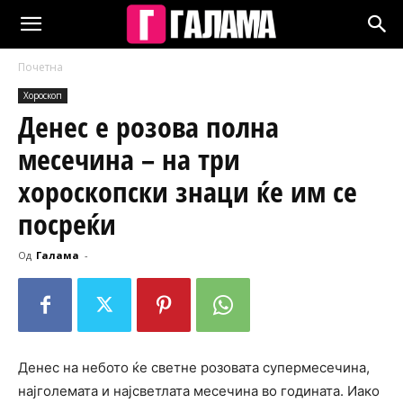
Почетна
Хороскоп
Денес е розова полна
месечина – на три
хороскопски знаци ќе им се
посреќи
Од
Галама
-
Денес на небото ќе светне розовата супермесечина,
најголемата и најсветлата месечина во годината. Иако