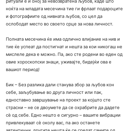
ритуали е и оној за невозвратена љубов, каде што
ноќта на младата месечина тие ги фрлаат подароците
и фотографиите од нивната љубов, со цел да
ослободат место во своето срце за нова личност.
Полната месечина ќе има одлично влијание на нив и
тие ќе успеат да постигнат и нешта за кои никогаш не
мислеле дека е можно. Па, ако сте родени во еден од
овие хороскопски знаци, уживајте, бидејќи ова е
вашиот период!
Бик – Без разлика дали станува збор за љубов кон
себе, заљубување во друга личност или пак,
едноставно завршување на проект за којшто сте
страсни – не се двоумете да се охрабрите да дадете
сè од себе. Едно нешто е сигурно – вашите вибрации
привлекуваат сè околу вас, па ако останете
автентични, другите нешта ќе се средат самите од