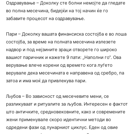
Оздравување – Доколку сте болни немојте да гледате
во полна месечина, бидејќи на тој начин ќе го
забавите процесот на оздравување.
Пари – Доколку вашата финансиска состојба е во лоша
состојба, за време на полната месечина излезете
надвор и под нејзините зраци отворете го широко
вашиот паричник и кажете 9 пати: „Наполни го“. Ова
верување влече корени од времето кога луѓето
верувале дека месечината е направена од сребро, па
затоа и има моќ да привлекува пари.
Љубов – Во зависност од месечевите мени, се
разликуваат и ритуалите за љубов. Интересен е фактот
што античките, средновековните, како и современите
жени применувале скоро идентични методи во
одредени фази од лунарниот циклус. Еден од овие