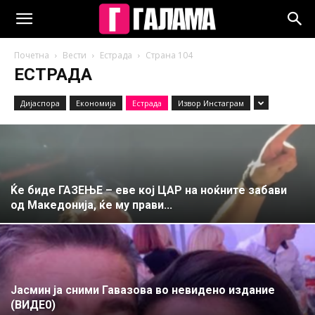
Почетна
Вести
Естрада
Страна 104
ЕСТРАДА
Дијаспора
Економија
Естрада
Извор Инстаграм
Ќе биде ГАЗЕЊЕ – еве кој ЦАР на ноќните забави
од Македонија, ќе му прави...
Јасмин ја сними Гавазова во невидено издание
(ВИДЕ0)