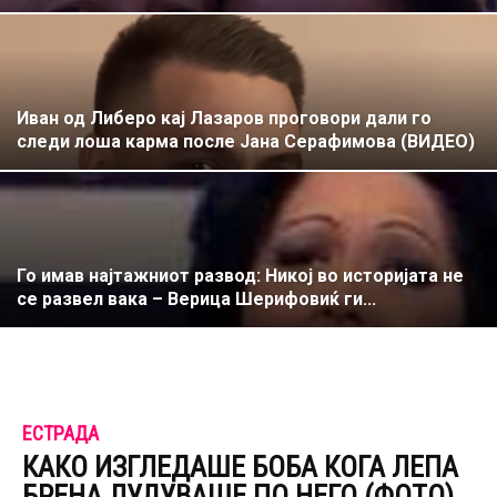
Иван од Либеро кај Лазаров проговори дали го
следи лоша карма после Јана Серафимова (ВИДЕО)
Го имав најтажниот развод: Никој во историјата не
се развел вака – Верица Шерифовиќ ги...
ЕСТРАДА
КАКО ИЗГЛЕДАШЕ БОБА КОГА ЛЕПА
БРЕНА ЛУДУВАШЕ ПО НЕГО (ФОТО)