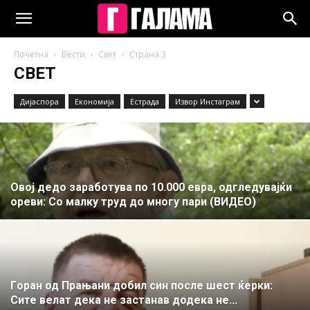
Почетна
Вести
Свет
Страна 3
СВЕТ
Дијаспора
Економија
Естрада
Извор Инстаграм
Oвој дедо заработува по 10.000 евра, одгледувајќи
ореви: Cо малку труд до многу пари (ВИДЕО)
Гoран од Прањани добил син после шест ќерки:
Сите велат дека не застанав додека не...