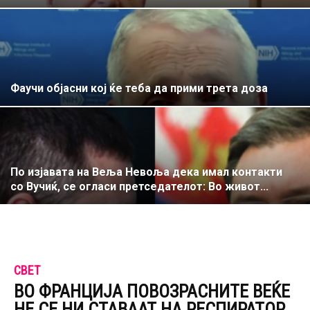
Фаучи објасни кој ќе теба да прими трета доза
По изјавата на Веља Невоља дека имал контакти
со Вучиќ, се огласи претседателот: Во живот...
СВЕТ
ВО ФРАНЦИЈА ПОВОЗРАСНИТЕ ВЕЌЕ
НЕ СЕ НИ СТАВААТ НА РЕСПИРАТОР