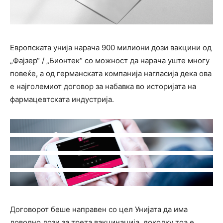
Европската унија нарача 900 милиони дози вакцини од
„Фајзер“ / „Бионтек“ со можност да нарача уште многу
повеќе, а од германската компанија нагласија дека ова
е најголемиот договор за набавка во историјата на
фармацевтската индустрија.
Договорот беше направен со цел Унијата да има
доволно дози за трета вакцинација, доколку тоа е