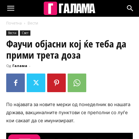
Почетна
Вести
Вести
Свет
Фаучи објасни кој ќе теба да
прими трета доза
Од
Галама
-
По најавата за новите мерки од понеделник во нашата
држава, вакциналните пунктови се преполни со луѓе
кои сакаат да се имунизираат.