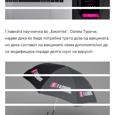
Главната научничка во „Бионтек“, Озлем Туречи,
најави дека ќе биде потребна трета доза од вакцината,
но дека составот на вакцините нема дополнително да
се модифицира поради делта сојот на вирусот.