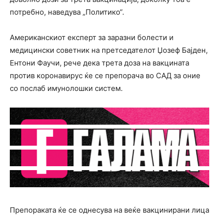
потребно, наведува „Политико“.
Американскиот експерт за заразни болести и
медицински советник на претседателот Џозеф Бајден,
Ентони Фаучи, рече дека трета доза на вакцината
против коронавирус ќе се препорача во САД за оние
со послаб имунолошки систем.
Препораката ќе се однесува на веќе вакцинирани лица