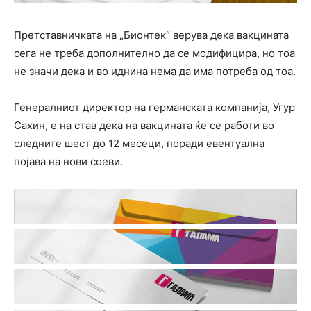
Претставничката на „Бионтек“ верува дека вакцината
сега не треба дополнително да се модифицира, но тоа
не значи дека и во иднина нема да има потреба од тоа.
Генералниот директор на германската компанија, Угур
Сахин, е на став дека на вакцината ќе се работи во
следните шест до 12 месеци, поради евентуална
појава на нови соеви.