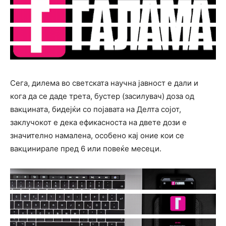
Сега, дилема во светската научна јавност е дали и
кога да се даде трета, бустер (засилувач) доза од
вакцината, бидејќи со појавата на Делта сојот,
заклучокот е дека ефикасноста на двете дози е
значително намалена, особено кај оние кои се
вакцинирале пред 6 или повеќе месеци.