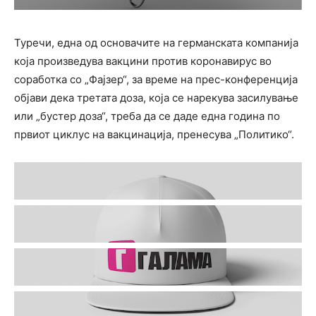
Туречи, една од основачите на германската компанија
која произведува вакцини против коронавирус во
соработка со „Фајзер“, за време на прес-конференција
објави дека третата доза, која се нарекува засилување
или „бустер доза“, треба да се даде една година по
првиот циклус на вакцинација, пренесува „Политико“.