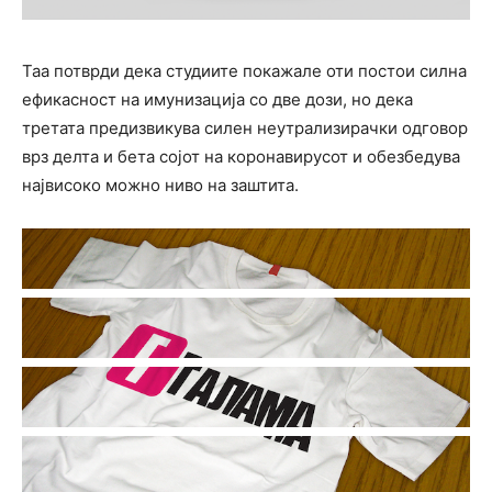
Таа потврди дека студиите покажале оти постои силна
ефикасност на имунизација со две дози, но дека
третата предизвикува силен неутрализирачки одговор
врз делта и бета сојот на коронавирусот и обезбедува
највисоко можно ниво на заштита.