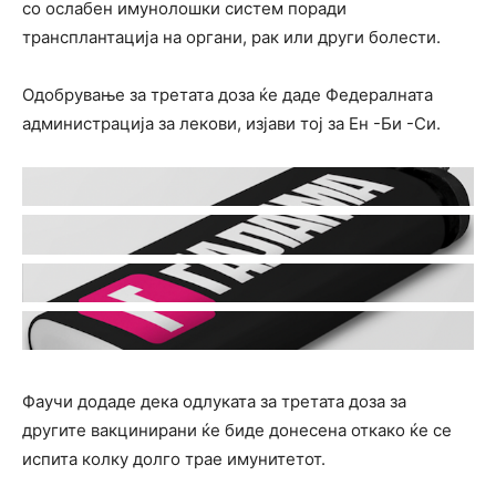
со ослабен имунолошки систем поради
трансплантација на органи, рак или други болести.
Одобрување за третата доза ќе даде Федералната
администрација за лекови, изјави тој за Ен -Би -Си.
Фаучи додаде дека одлуката за третата доза за
другите вакцинирани ќе биде донесена откако ќе се
испита колку долго трае имунитетот.