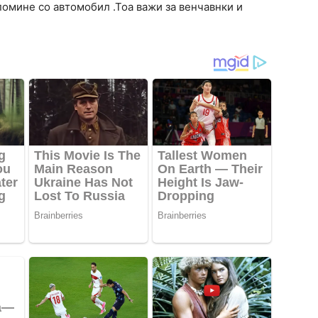
помине со автомобил .Тоа важи за венчавнки и