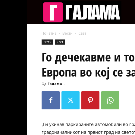
Галам
Почетна
Вести
Свет
Вести
Свет
Го дечекавме и то
Европа во кој се
Од
Галама
-
,Ги укинав паркираните автомобили во гра
градоначалникот на првиот град на светот