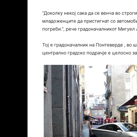
“Доколку некој сака да се венча во строг
младоженците да пристигнат со автомобил
погреби.”, рече градоначалникот Мигуел
Тој е градоначалник на Понтеверде , во 
централно градско подрачје е целосно за