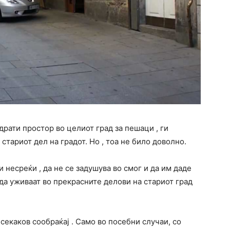
рати простор во целиот град за пешаци , ги
стариот дел на градот. Но , тоа не било доволно.
 несреќи , да не се задушува во смог и да им даде
да уживаат во прекрасните делови на стариот град
секаков сообраќај . Само во посебни случаи, со