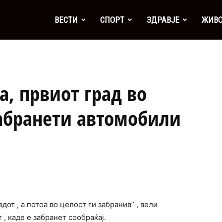
а
ВЕСТИ
СПОРТ
ЗДРАВЈЕ
ЖИВ
а, првиот град во
 забранети автомобили
дот , а потоа во целост ги забранив” , вели
 , каде е забранет сообраќај.