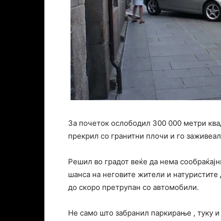
За почеток ослободил 300 000 метри квад
прекрил со гранитни плочи и го заживеал 
Решил во градот веќе да нема сообраќајни
шанса на неговите жители и натуристите 
до скоро претрупан со автомобили.
Не само што забранил паркирање , туку и 