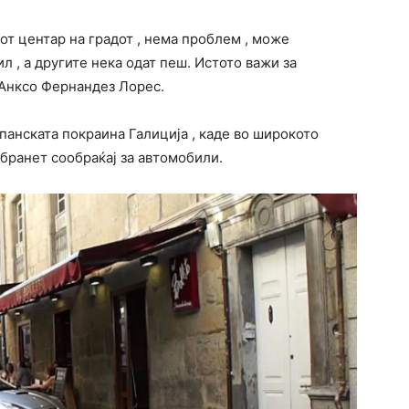
иот центар на градот , нема проблем , може
 , а другите нека одат пеш. Истото важи за
 Анксо Фернандез Лорес.
шпанската покраина Галиција , каде во широкото
бранет сообраќај за автомобили.