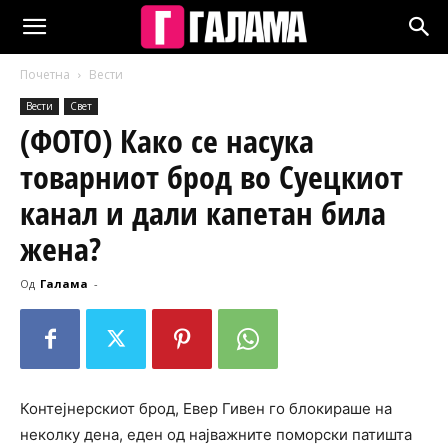
Почетна
Вести
Вести
Свет
(ФОТО) Како се насука
товарниот брод во Суецкиот
канал и дали капетан била
жена?
Од
Галама
-
Контејнерскиот брод, Евер Гивен го блокираше на
неколку дена, еден од најважните поморски патишта