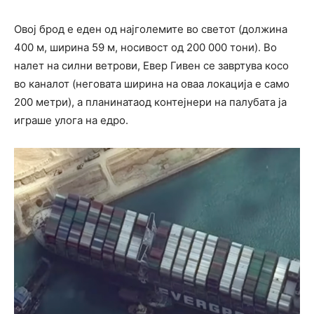
Овој брод е еден од најголемите во светот (должина
400 м, ширина 59 м, носивост од 200 000 тони). Во
налет на силни ветрови, Евер Гивен се завртува косо
во каналот (неговата ширина на оваа локација е само
200 метри), а планинатаод контејнери на палубата ја
играше улога на едро.