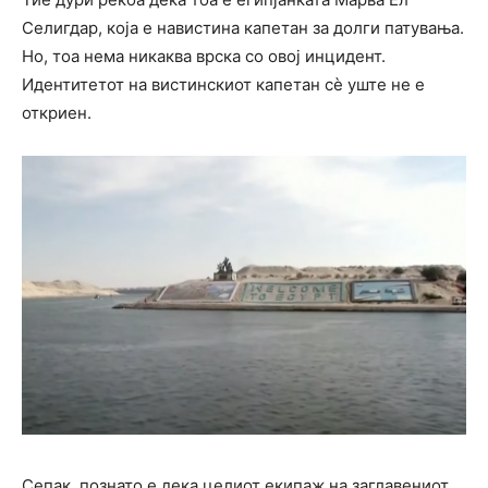
Селигдар, која е навистина капетан за долги патувања.
Но, тоа нема никаква врска со овој инцидент.
Идентитетот на вистинскиот капетан сè уште не е
откриен.
Сепак, познато е дека целиот екипаж на заглавениот