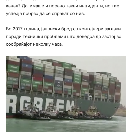
канал? Да, имаше и порано такви инциденти, но тие
успеаја побрзо да се справат со нив.
Во 2017 година, јапонски брод со контејнери заглави
поради технички проблеми што доведоа до застој во
сообраќајот неколку часа.