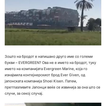
Зошто на бродот е напишано друго име со големи
букви – EVERGREEN? Ова не е името на бродот, туку
името на компанијата Evergreen Marine, која го
изнајмила контејнерскиот брод Ever Given, од
јапонската компанија Shoei Kisen. Патем,
претпазливите Јапонци веќе се извинија за она што се
случи, за секој случај.