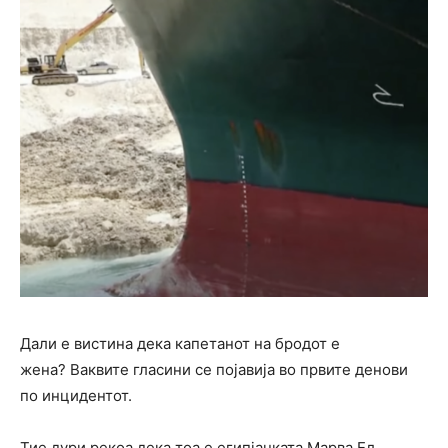
Дали е вистина дека капетанот на бродот е
жена? Ваквите гласини се појавија во првите денови
по инцидентот.
Тие дури рекоа дека тоа е египјанката Марва Ел