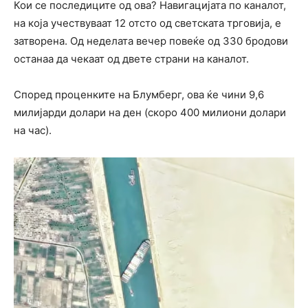
Кои се последиците од ова? Навигацијата по каналот,
на која учествуваат 12 отсто од светската трговија, е
затворена. Од неделата вечер повеќе од 330 бродови
останаа да чекаат од двете страни на каналот.
Според проценките на Блумберг, ова ќе чини 9,6
милијарди долари на ден (скоро 400 милиони долари
на час).