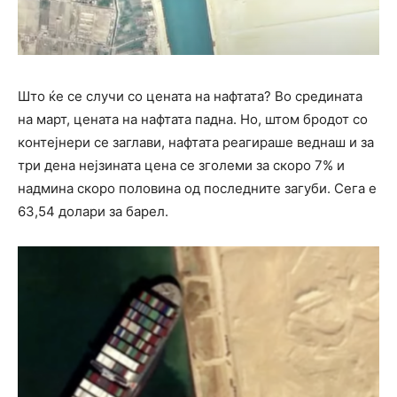
Што ќе се случи со цената на нафтата? Во средината
на март, цената на нафтата падна. Но, штом бродот со
контејнери се заглави, нафтата реагираше веднаш и за
три дена нејзината цена се зголеми за скоро 7% и
надмина скоро половина од последните загуби. Сега е
63,54 долари за барел.