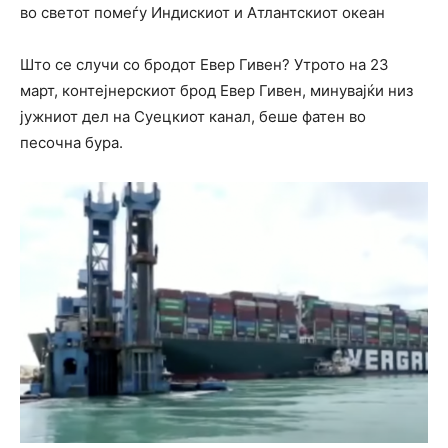
во светот помеѓу Индискиот и Атлантскиот океан
Што се случи со бродот Евер Гивен? Утрото на 23
март, контејнерскиот брод Евер Гивен, минувајќи низ
јужниот дел на Суецкиот канал, беше фатен во
песочна бура.