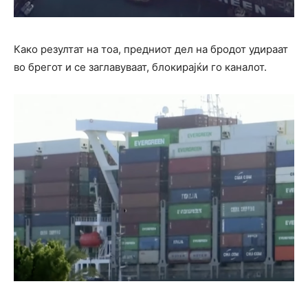
Како резултат на тоа, предниот дел на бродот удираат
во брегот и се заглавуваат, блокирајќи го каналот.