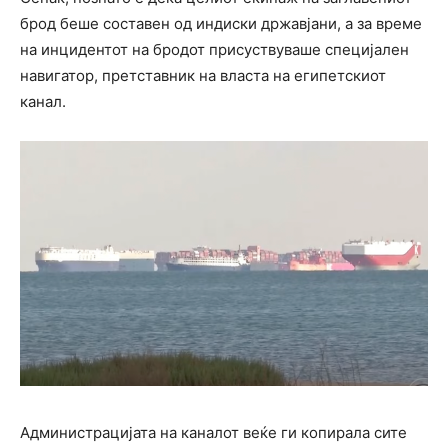
брод беше составен од индиски државјани, а за време
на инцидентот на бродот присуствуваше специјален
навигатор, претставник на власта на египетскиот
канал.
Администрацијата на каналот веќе ги копирала сите