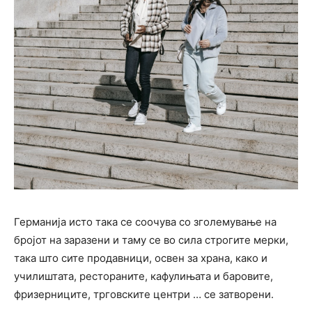
Германија исто така се соочува со зголемување на
бројот на заразени и таму се во сила строгите мерки,
така што сите продавници, освен за храна, како и
училиштата, рестораните, кафулињата и баровите,
фризерниците, трговските центри … се затворени.