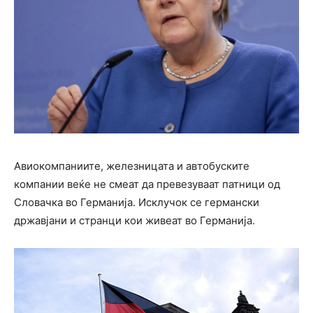
Авиокомпаниите, железницата и автобуските
компании веќе не смеат да превезуваат патници од
Словачка во Германија. Исклучок се германски
државјани и странци кои живеат во Германија.