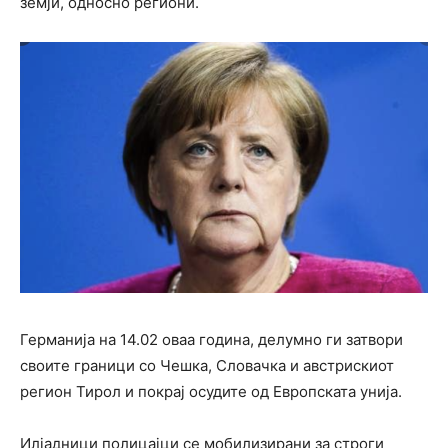
земји, односно региони.
Германија на 14.02 оваа година, делумно ги затвори
своите граници со Чешка, Словачка и австрискиот
регион Тирол и покрај осудите од Европската унија.
Илјадници полицајци се мобилизирани за строги