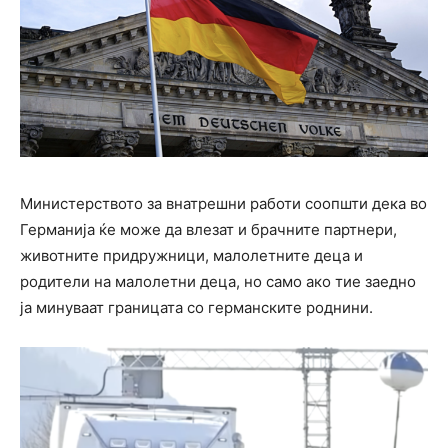
Министерството за внатрешни работи соопшти дека во
Германија ќе може да влезат и брачните партнери,
животните придружници, малолетните деца и
родители на малолетни деца, но само ако тие заедно
ја минуваат границата со германските роднини.