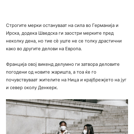
Строгите мерки остануваат на сила во Германија и
Ирска, додека Шведска ги заостри мерките пред
неколку дена, но тие сè уште не се толку драстични
како во другите делови на Европа.
Франција овој викенд делумно ги затвора деловите
погодени од новите жаришта, а тоа ќе го
почувствуваат жителите на Ница и крајбрежјето на југ
и север околу Денкерк.