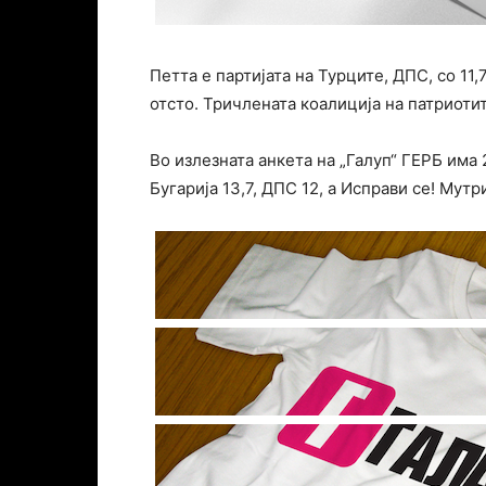
Петта е партијата на Турците, ДПС, со 11,
отсто. Тричлената коалиција на патриоти
Во излезната анкета на „Галуп“ ГЕРБ има 2
Бугарија 13,7, ДПС 12, а Исправи се! Мутр