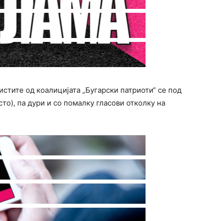
стите од коалицијата „Бугарски патриоти“ се под
сто), па дури и со помалку гласови отколку на