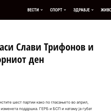
а
ВЕСТИ
СПОРТ
ЗДРАВЈЕ
ЖИВ
ласи Слави Трифонов и
орниот ден
истите шест партии како по гласањето во април,
 изменета поддршка. ГЕРБ и БСП и натаму ја губат