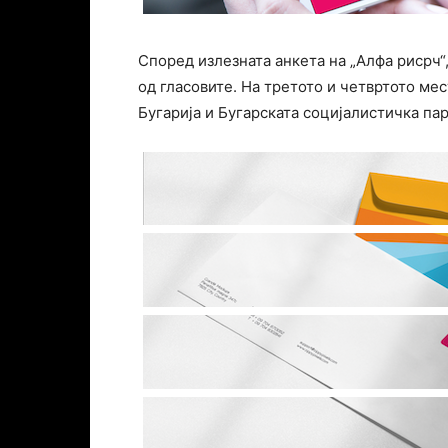
Според излезната анкета на „Алфа рисрч“,
од гласовите. На третото и четвртото ме
Бугарија и Бугарската социјалистичка пар