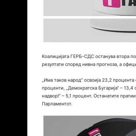
Коалицијата ГЕРБ-СДС останува втора пол
резултати според нивна прогноза, а офиц
„Има таков народ“ освоија 23,2 процента 
проценти, „Демократска Бугарија“ – 13,4 
надвор!“ – 5,1 процент. Останатите прати
Парламентот.