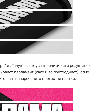
рч“ и „Галуп“ покажуваат речиси исти резултати –
новиот парламент (како и во претходниот), само
ите на таканаречените протестни партии.