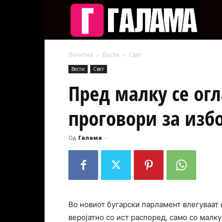
Галам
Почетна
Вести
Свет
Вести
Свет
Пред малку се ог
проговори за изб
Од
Галама
-
Во новиот бугарски парламент влегуваат 
веројатно со ист распоред, само со малку