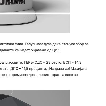
итичка сила. Галуп наведува дека станува збор за
ијалните ќе бидат објавени од ЦИК.
од гласовите, ГЕРБ-СДС – 23 отсто, БСП – 14,3
отсто, ДПС – 11,5 проценти, „Исправи се! Мафијата
и не го преминаа дозволениот праг за влез во