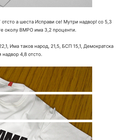
7 отсто а шеста Исправи се! Мутри надвор! со 5,3
те околу ВМРО има 3,2 проценти.
2,1, Има таков народ, 21,5, БСП 15,1, Демократска
и надвор 4,8 отсто.