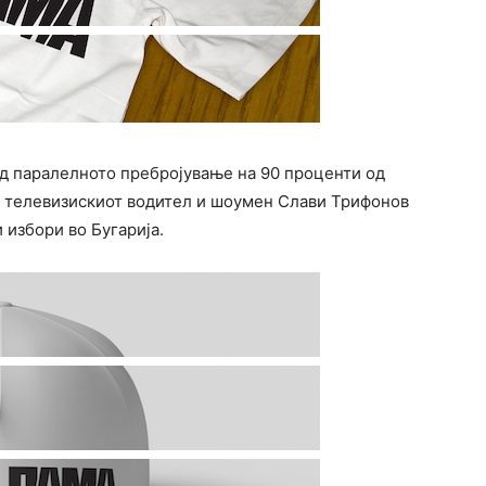
од паралелното пребројување на 90 проценти од
на телевизискиот водител и шоумен Слави Трифонов
избори во Бугарија.