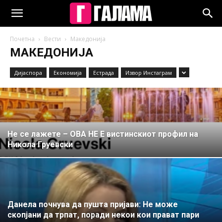
Почетна
Вести
Македонија
МАКЕДОНИЈА
Дијаспора
Економија
Естрада
Извор Инстаграм
Не се лажете – ОВА НЕ Е вистинскиот профил на
Никола Груевски
Данела почнува да пушта пријави: Не може
скопјани да трпат, поради некои кои прават пари