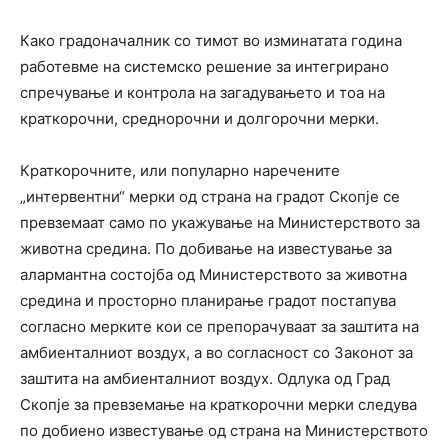
Како градоначалник со тимот во изминатата година
работевме на системско решение за интегрирано
спречување и контрола на загадувањето и тоа на
краткорочни, среднорочни и долгорочни мерки.
Краткорочните, или популарно наречените
„интервентни“ мерки од страна на градот Скопје се
превземаат само по укажување на Министерството за
животна средина. По добивање на известување за
алармантна состојба од Министерството за животна
средина и просторно планирање градот постапува
согласно мерките кои се препорачуваат за заштита на
амбиенталниот воздух, а во согласност со Законот за
заштита на амбиенталниот воздух. Одлука од Град
Скопје за превземање на краткорочни мерки следува
по добиено известување од страна на Министерството