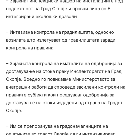
– Зајакнат инспекциски надзор на инсталациите под
надлежност на Град Скопје и правни лица со Б
интегрирани еколошки дозволи
– Интезивна контрола на градилиштата, односно
возилата што излегуваат од градилиштата заради
контрола на прашина.
– Зајакната контрола на имателите на одобренија за
доставување на стока преку Инспекторатот на Град
Скопје. Воедно го повикавме Министерството за
внатрешни работи да спроведе засилени контроли на
правните субјекти кои поседуваат одобренија за
доставување на стоки издадени од страна на Градот
Скопје.
– Им се препорачува на градоначалниците на
општините во градот Скопје да ги интензивираат