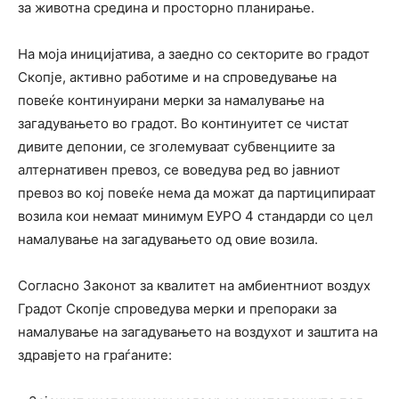
за животна средина и просторно планирање.
На моја иницијатива, а заедно со секторите во градот
Скопје, активно работиме и на спроведување на
повеќе континуирани мерки за намалување на
загадувањето во градот. Во континуитет се чистат
дивите депонии, се зголемуваат субвенциите за
алтернативен превоз, се воведува ред во јавниот
превоз во кој повеќе нема да можат да партиципираат
возила кои немаат минимум ЕУРО 4 стандарди со цел
намалување нa загадувањето од овие возила.
Согласно Законот за квалитет на амбиентниот воздух
Градот Скопје спроведува мерки и препораки за
намалување на загадувањето на воздухот и заштита на
здравјето на граѓаните: