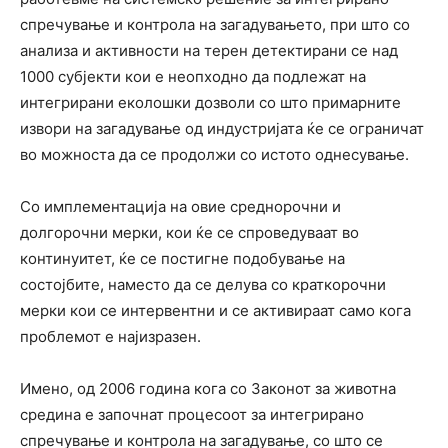
спречување и контрола на загадувањето, при што со
анализа и активности на терен детектирани се над
1000 субјекти кои е неопходно да подлежат на
интегрирани еколошки дозволи со што примарните
извори на загадување од индустријата ќе се ограничат
во можноста да се продолжи со истото однесување.
Со имплементација на овие среднорочни и
долгорочни мерки, кои ќе се спроведуваат во
континуитет, ќе се постигне подобување на
состојбите, наместо да се делува со краткорочни
мерки кои се интервентни и се активираат само кога
проблемот е најизразен.
Имено, од 2006 година кога со Законот за животна
средина е започнат процесоот за интегрирано
спречување и контрола на загадување, со што се