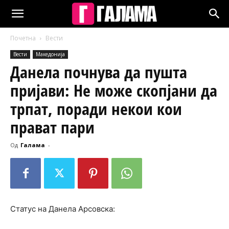
Почетна
Вести
Вести
Македонија
Данела почнува да пушта
пријави: Не може скопјани да
трпат, поради некои кои
прават пари
Од
Галама
-
Статус на Данела Арсовска: