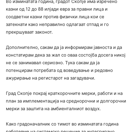
Во изминатата година, градот Скопје има изречено
казни од 12 до 88 илјади евра за правни лица и
соодветни казни против физички лица кои се
затекнати како неправилно одлагаат отпад и го
прекршуваат законот.
Дополнително, сакам да ја информирам јавноста и да
констатирам дека за жал со оваа состојба досега никој
не се занимавал сериозно. Тука сакам да ја
потенцирам потребата од воведување и редовно
ажурирање на регистарот на загадувачи.
Град Скопје покрај краткорочните мерки, работи и на
план за имплементација на среднорочни и долгорочни
мерки за заштита на амбиенталниот воздух.
Како градоначалник со тимот во изминатата година
работевме на системско решение за интегрирано