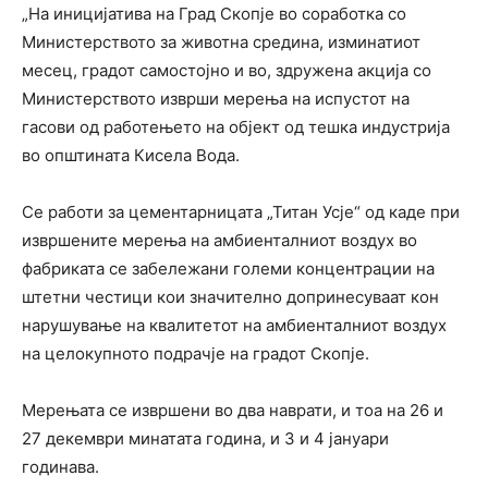
„На иницијатива на Град Скопје во соработка со
Министерството за животна средина, изминатиот
месец, градот самостојно и во, здружена акција со
Министерството изврши мерења на испустот на
гасови од работењето на објект од тешка индустрија
во општината Кисела Вода.
Се работи за цементарницата „Титан Усје“ од каде при
извршените мерења на амбиенталниот воздух во
фабриката се забележани големи концентрации на
штетни честици кои значително допринесуваат кон
нарушување на квалитетот на амбиенталниот воздух
на целокупното подрачје на градот Скопје.
Мерењата се извршени во два наврати, и тоа на 26 и
27 декември минатата година, и 3 и 4 јануари
годинава.