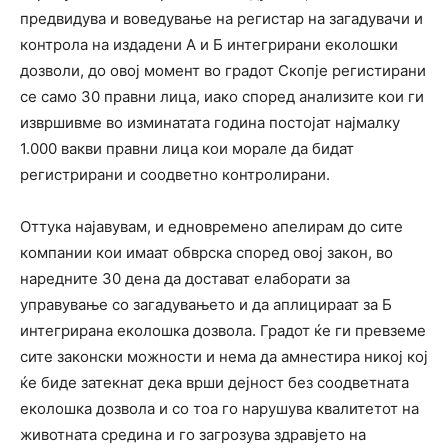
предвидува и воведување на регистар на загадувачи и
контрола на издадени А и Б интегрирани еколошки
дозволи, до овој момент во градот Скопје регистирани
се само 30 правни лица, иако според анализите кои ги
извршивме во изминатата година постојат најмалку
1.000 вакви правни лица кои морале да бидат
регистрирани и соодветно контролирани.
Оттука најавувам, и едновремено апелирам до сите
компании кои имаат обврска според овој закон, во
наредните 30 дена да достават елаборати за
управување со загадувањето и да аплицираат за Б
интегрирана еколошка дозвола. Градот ќе ги превземе
сите законски можности и нема да амнестира никој кој
ќе биде затекнат дека врши дејност без соодветната
еколошка дозвола и со тоа го нарушува квалитетот на
животната средина и го загрозува здравјето на