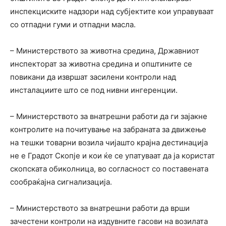
инспекциските надзори над субјектите кои управуваат
со отпадни гуми и отпадни масла.
– Министерството за животна средина, Државниот
инспекторат за животна средина и општините се
повикани да извршат засилени контроли над
инсталациите што се под нивни ингеренции.
– Министерството за внатрешни работи да ги зајакне
контролите на почитување на забраната за движење
на тешки товарни возила чијашто крајна дестинација
не е Градот Скопје и кои ќе се упатуваат да ја користат
скопската обиколница, во согласност со поставената
сообраќајна сигнализација.
– Министерството за внатрешни работи да врши
зачестени контроли на издувните гасови на возилата