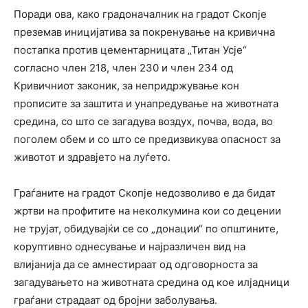
Поради ова, како градоначалник на градот Скопје
преземав иницијатива за покренување на кривична
постапка против цементарницата „Титан Усје“
согласно член 218, член 230 и член 234 од
Кривичниот законик, за непридржување кон
прописите за заштита и унапредување на животната
средина, со што се загадува воздух, почва, вода, во
поголем обем и со што се предизвикува опасност за
животот и здравјето на луѓето.
Граѓаните на градот Скопје недозволиво е да бидат
жртви на профитите на неколкумина кои со децении
не трујат, обидувајќи се со „донации“ по општините,
коруптивно однесување и најразличен вид на
влијанија да се амнестираат од одговорноста за
загадувањето на животната средина од кое илјадници
граѓани страдаат од бројни заболувања.