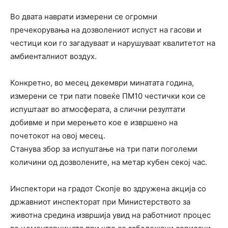
Во двата наврати измерени се огромни
пречекорувања на дозволениот испуст на гасови и
честици кои го загадуваат и нарушуваат квалитетот на
амбиенталниот воздух.
Конкретно, во месец декември минатата година,
измерени се три пати повеќе ПМ10 честички кои се
испуштаат во атмосферата, а слични резултати
добивме и при мерењето кое е извршено на
почетокот на овој месец.
Станува збор за испуштање на три пати поголеми
количини од дозволените, на метар кубен секој час.
Инспектори на градот Скопје во здружена акција со
државниот инспекторат при Министерството за
животна средина извршија увид на работниот процес