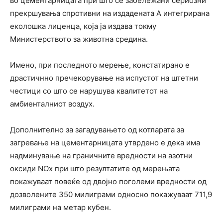
во цементарницата при што се забележани сериозни
прекршувања спротивни на издадената А интегрирана
еколошка лиценца, која ја издава токму
Министерството за животна средина.
Имено, при последното мерење, констатирано е
драстичнно пречекорување на испустот на штетни
честици со што се нарушува квалитетот на
амбиенталниот воздух.
Дополнително за загадувањето од котларата за
загревање на цементарницата утврдено е дека има
надминување на граничните вредности на азотни
оксиди NOx при што резултатите од мерењата
покажуваат повеќе од двојно поголеми вредности од
дозволените 350 милиграми односно покажуваат 711,9
милиграми на метар кубен.