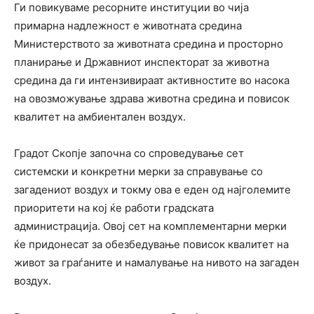
Ги повикуваме ресорните институции во чија
примарна надлежност е животната средина
Министерството за животната средина и просторно
планирање и Државниот инспекторат за животна
средина да ги интензивираат активностите во насока
на овозможување здрава животна средина и повисок
квалитет на амбиентален воздух.
Градот Скопје започна со спроведување сет
системски и конкретни мерки за справување со
загадениот воздух и токму ова е еден од најголемите
приоритети на кој ќе работи градската
администрација. Овој сет на комплементарни мерки
ќе придонесат за обезбедување повисок квалитет на
живот за граѓаните и намалување на нивото на загаден
воздух.