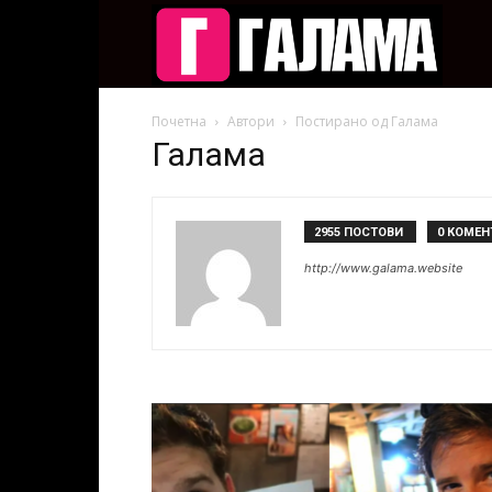
Галам
Почетна
Автори
Постирано од Галама
Галама
2955 ПОСТОВИ
0 КОМЕН
http://www.galama.website