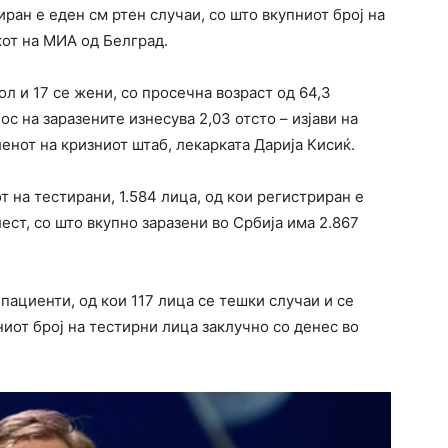
ран е еден см ртен случаи, со што вкупниот број на
кот на МИА од Белград.
л и 17 се жени, со просечна возраст од 64,3
ос на заразените изнесува 2,03 отсто – изјави на
нот на кризниот штаб, лекарката Дарија Кисиќ.
т на тестирани, 1.584 лица, од кои регистриран е
лест, со што вкупно заразени во Србија има 2.867
пациенти, од кои 117 лица се тешки случаи и се
ниот број на тестирни лица заклучно со денес во