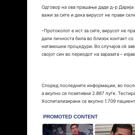
Одговор на ова прашање даде д-р Дарија 
важи за сите и дека вирусот не прави сел
–Протоколот е ист за сите, вирусот не пр
дали личноста била во близок контакт со 
натамошни процедури. Во случајов сè зав
својот син во периодот на заразата – изја
Според последните информации, во после
а вкупно се позитивни 2.867 луѓе. Тестира
Хоспитализирани се вкупно 1.709 пациенти