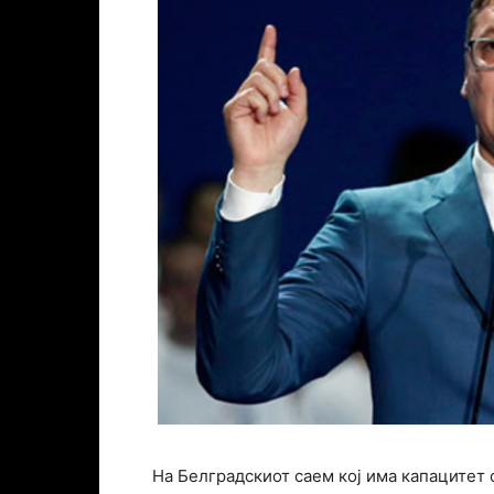
На Белградскиот саем кој има капацитет 