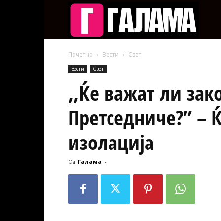
Галам
Почетна
Вести
Свет
Вести
Свет
,,Ќе важат ли зак
Претседниче?” – 
изолација
Од
Галама
-