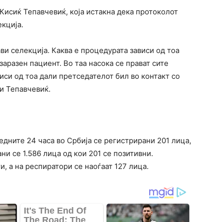
Кисиќ Тепавчевиќ, која истакна дека протоколот
екција.
ави селекција. Каква е процедурата зависи од тоа
заразен пациент. Во таа насока се прават сите
иси од тоа дали претседателот бил во контакт со
ви Тепавчевиќ.
дните 24 часа во Србија се регистрирани 201 лица,
ни се 1.586 лица од кои 201 се позитивни.
, а на респиратори се наоѓаат 127 лица.