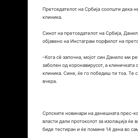
Претседателот на Србија соопшти дека н
клиника.
Синот на претседателот на Србија, Данил
објавено на Инстаграм порфилот на претс
–Кога сè започна, мојот син Данило ми р
заболен од коронавирусот, а клиничката 
клиника. Сине, ќе го победиш ти тоа. Те с
вчера.
Српските новинари на денешната прес-ко
власти дали протоколот за изолација ќе в
биде тестиран и ќе помине 14 дена во са