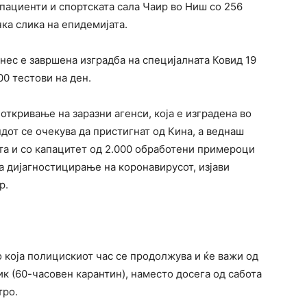
пациенти и спортскатa сала Чаир во Ниш со 256
ка слика на епидемијата.
нес е завршена изградба на специјалната Ковид 19
00 тестови на ден.
откривање на заразни агенси, која е изградена во
дот се очекува да пристигнат од Кина, а веднаш
ота и со капацитет од 2.000 обработени примероци
а дијагностицирање на коронавирусот, изјави
р.
 која полицискиот час се продолжува и ќе важи од
ик (60-часовен карантин), наместо досега од сабота
тро.