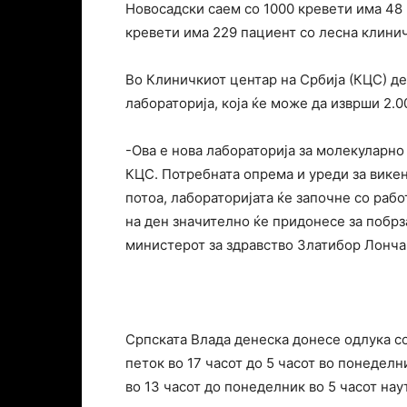
Новосадски саем со 1000 кревети има 48 
кревети има 229 пациент со лесна клинич
Во Клиничкиот центар на Србија (КЦС) де
лабораторија, која ќе може да изврши 2.0
-Ова е нова лабораторија за молекуларно 
КЦС. Потребната опрема и уреди за викен
потоа, лабораторијата ќе започне со раб
на ден значително ќе придонесе за побрз
министерот за здравство Златибор Лонча
Српската Влада денеска донесе одлука со
петок во 17 часот до 5 часот во понеделн
во 13 часот до понеделник во 5 часот нау