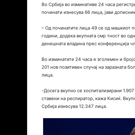
Во Србија во изминативе 24 часа регистри
починати изнесува 66 лица, јави дописни
– Од починатите лица 49 се од машкиот по
години, додека вкупната смр тност во одн
денешната владина прес конференција чле
Во изминатите 24 часа е зголемен и бројо
201 нов позитивен случај на заразната бо
лица.
-Досега вкупно се хоспитализирани 1.907 
ставени на респиратор, кажа Кисиќ. Вкуп
Србија изнесува 12.347 лица.