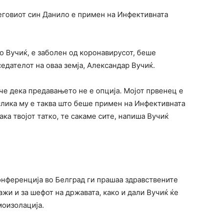
еговиот син Данило е примен на Инфективната
о Вучиќ, е заболен од коронавирусот, беше
едателот на оваа земја, Александар Вучиќ.
ече дека предавањето не е опција. Мојот првенец е
слика му е таква што беше примен на Инфективната
ака твојот татко, те сакаме сите, напиша Вучиќ
нференција во Белград ги прашаа здравствените
ажи и за шефот на државата, како и дали Вучиќ ќе
моизолација.