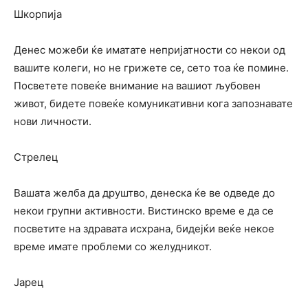
Шкорпија
Денес можеби ќе иматате непријатности со некои од
вашите колеги, но не грижете се, сето тоа ќе помине.
Посветете повеќе внимание на вашиот љубовен
живот, бидете повеќе комуникативни кога запознавате
нови личности.
Стрелец
Вашата желба да друштво, денеска ќе ве одведе до
некои групни активности. Вистинско време е да се
посветите на здравата исхрана, бидејќи веќе некое
време имате проблеми со желудникот.
Јарец