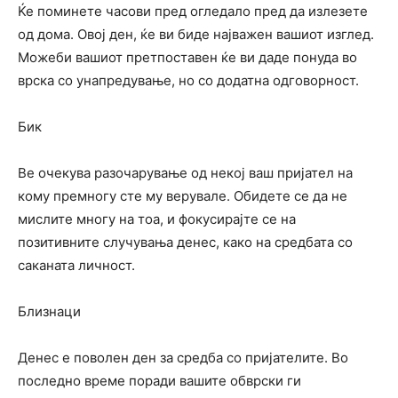
Ќе поминете часови пред огледало пред да излезете
од дома. Овој ден, ќе ви биде најважен вашиот изглед.
Можеби вашиот претпоставен ќе ви даде понуда во
врска со унапредување, но со додатна одговорност.
Бик
Ве очекува разочарување од некој ваш пријател на
кому премногу сте му верувале. Обидете се да не
мислите многу на тоа, и фокусирајте се на
позитивните случувања денес, како на средбата со
саканата личност.
Близнаци
Денес е поволен ден за средба со пријателите. Во
последно време поради вашите обврски ги