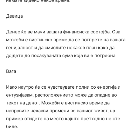
немате видено некое време.
Девица
Денес ќе ве мачи вашата финансиска состојба. Ова
можеби е вистинско време да се потпрете на вашата
генијалност и да смислите некаков план како да
дојдете до посакуваната сума која ви е потребна.
Вага
Иако наутро ќе се чувствувате полни со енергија и
ентузијазам, расположението може да опадне во
текот на денот. Можеби е вистинско време да
направите некакви промени во вашиот живот, на
пример отидете на место кајшто претходно не сте
биле.