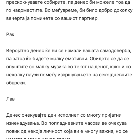
прескокнувавте собирите, па денес би можеле тоа да
го надоместите. Во меѓувреме, би било добро доколку
вечерта ја поминете со вашиот партнер.
Рак
Веројатно денес ќе ви се намали вашата самодоверба,
па затоа ќе бидете малку емотивни. Обидете се да се
опуштите со малку музика во текот на денот, како и со
неколку паузи помеѓу извршувањето на секојдневните
обврски.
Лав
Денес очекувајте ден исполнет со многу пријатни
изненадувања. Во попладневните часови ве очекува
повик од некоја личност која ви е многу важна, но се