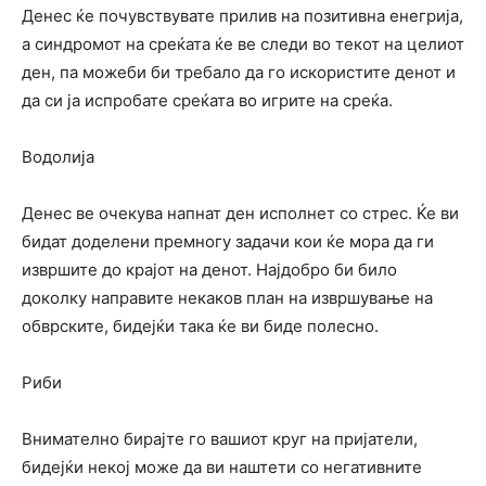
Денес ќе почувствувате прилив на позитивна енегрија,
а синдромот на среќата ќе ве следи во текот на целиот
ден, па можеби би требало да го искористите денот и
да си ја испробате среќата во игрите на среќа.
Водолија
Денес ве очекува напнат ден исполнет со стрес. Ќе ви
бидат доделени премногу задачи кои ќе мора да ги
извршите до крајот на денот. Најдобро би било
доколку направите некаков план на извршување на
обврските, бидејќи така ќе ви биде полесно.
Риби
Внимателно бирајте го вашиот круг на пријатели,
бидејќи некој може да ви наштети со негативните