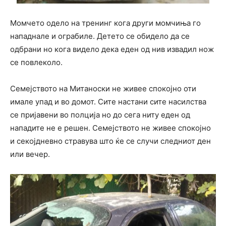
Момчето одело на тренинг кога други момчиња го
нападнале и ограбиле. Детето се обидело да се
одбрани но кога видело дека еден од нив извадил нож
се повлеколо.
Семејството на Митаноски не живее спокојно оти
имале упад и во домот. Сите настани сите насилства
се пријавени во полција но до сега ниту еден од
нападите не е решен. Семејството не живее спокојно
и секојдневно стравува што ќе се случи следниот ден
или вечер.