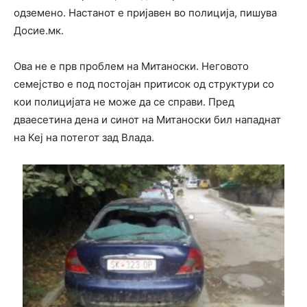
одземено. Настанот е пријавен во полиција, пишува
Досие.мк.
Ова не е прв проблем на Митаноски. Неговото
семејство е под постојан притисок од структури со
кои полицијата не може да се справи. Пред
дваесетина дена и синот на Митаноски бил нападнат
на Кеј на потегот зад Влада.