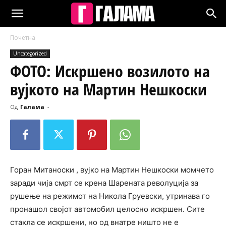
Почетна
Uncategorized
ФОТО: Искршено возилото на
вујкото на Мартин Нешкоски
Од
Галама
-
Горан Митаноски , вујко на Мартин Нешкоски момчето
заради чија смрт се крена Шарената револуција за
рушење на режимот на Никола Груевски, утринава го
пронашол својот автомобил целосно искршен. Сите
стакла се искршени, но од внатре ништо не е