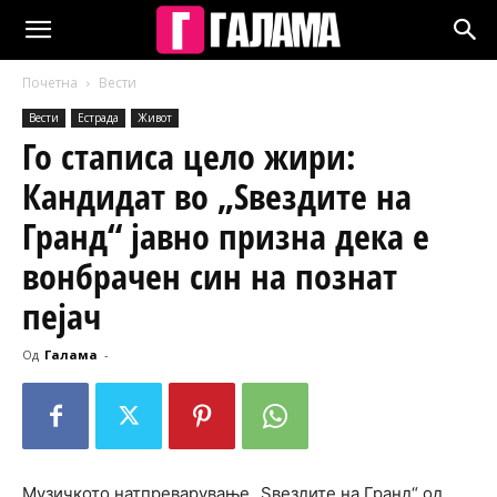
Почетна
Вести
Вести
Естрада
Живот
Го стаписа цело жири:
Кандидат во „Ѕвездите на
Гранд“ јавно призна дека е
вонбрачен син на познат
пејач
Од
Галама
-
Музичкото натпреварување „Ѕвездите на Гранд“ од