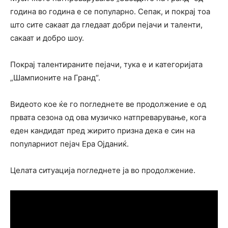
година во година е се популарно. Сепак, и покрај тоа
што сите сакаат да гледаат добри пејачи и таленти,
сакаат и добро шоу.
Покрај талентираните пејачи, тука е и категоријата
„Шампионите на Гранд“.
Видеото кое ќе го погледнете ве продолжение е од
првата сезона од ова музичко натпреварување, кога
еден кандидат пред жирито призна дека е син на
популарниот пејач Ера Ојданиќ.
Целата ситуација погледнете ја во продолжение.