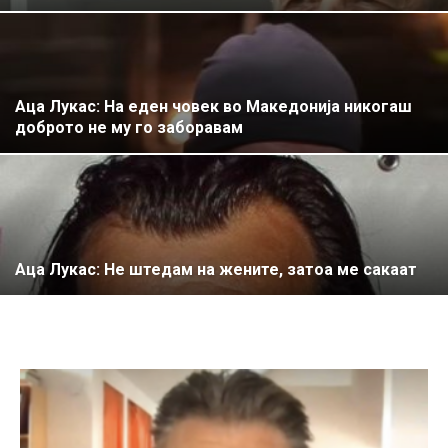
Аца Лукас: На еден човек во Македонија никогаш
доброто не му го заборавам
Аца Лукас: Не штедам на жените, затоа ме сакаат