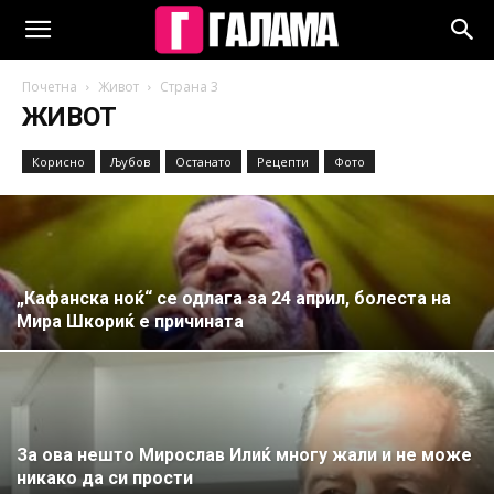
Почетна
Живот
Страна 3
ЖИВОТ
Корисно
Љубов
Останато
Рецепти
Фото
„Кафанска ноќ“ се одлага за 24 април, болеста на
Мира Шкориќ е причината
За ова нешто Мирослав Илиќ многу жали и не може
никако да си прости