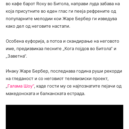
во кафе барот Roxy во Битола, направи луда забава на
која присутните во еден глас ги пееја рефрените од
популарните мелодии кои Жаре Бербер ги изведува
како дел од неговите настапи.
Особена еуфорија, а потоа и скандирање на неговото
име, предизвикаа песните „Кога појдов во Битола“ и
„Заветна“.
Инаку Жаре Бербер, последнава година руши рекорди
на гледаност и со неговиот телевизиски проект,
„
Галама Шоу“
, каде гости му се најпознатите пејачи од
македонската и балканската естрада.