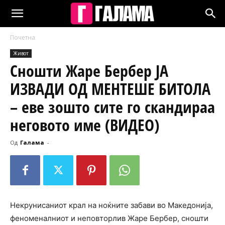
Почетна
Живот
Сношти Жаре Бербер ЈА
ИЗВАДИ ОД МЕНТЕШЕ БИТОЛА
– еве зошто сите го скандираа
неговото име (ВИДЕО)
Од
Галама
-
Некрунисаниот крал на ноќните забави во Македонија,
феноменалниот и неповторлив Жаре Бербер, сношти