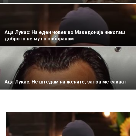
Аца Лукас: На еден човек во Македонија никогаш
доброто не му го заборавам
Аца Лукас: Не штедам на жените, затоа ме сакаат