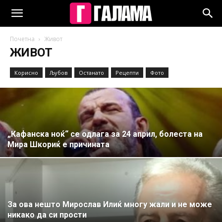
Почетна
Живот
ЖИВОТ
Корисно
Љубов
Останато
Рецепти
Фото
„Кафанска ноќ“ се одлага за 24 април, болеста на
Мира Шкориќ е причината
За ова нешто Мирослав Илиќ многу жали и не може
никако да си прости