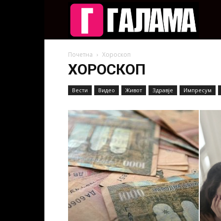
Галам
Почетна
Хороскоп
ХОРОСКОП
Вести
Видео
Живот
Здравје
Импресум