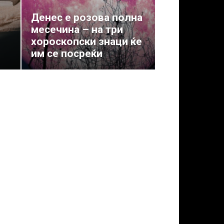
Денес е розова полна
месечина – на три
хороскопски знаци ќе
им се посреќи