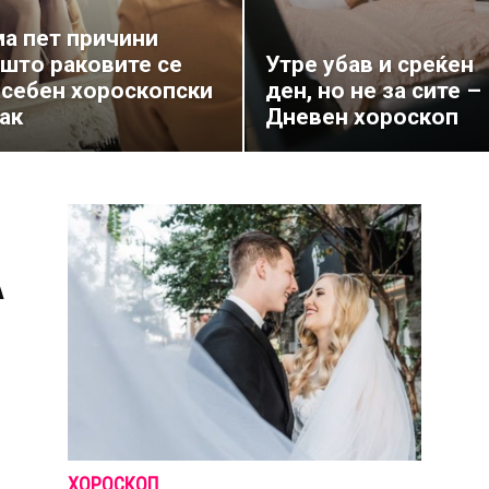
а пет причини
што раковите се
Утре убав и среќен
себен хороскопски
ден, но не за сите –
ак
Дневен хороскоп
А
ХОРОСКОП