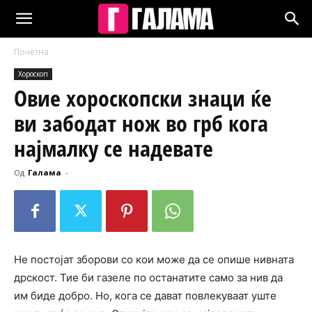
Почетна
Хороскоп
Овие хороскопски знаци ќе
ви забодат нож во грб кога
најмалку се надевате
Од
Галама
-
Не постојат зборови со кои може да се опише нивната
дрскост. Тие би газеле по останатите само за нив да
им биде добро. Но, кога се дават повлекуваат уште