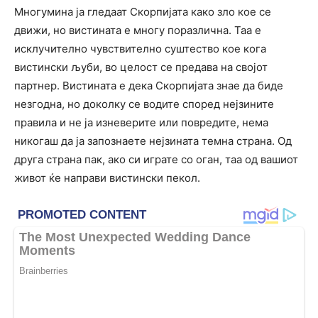
Многумина ја гледаат Скорпијата како зло кое се
движи, но вистината е многу поразлична. Таа е
исклучително чувствително суштество кое кога
вистински љуби, во целост се предава на својот
партнер. Вистината е дека Скорпијата знае да биде
незгодна, но доколку се водите според нејзините
правила и не ја изневерите или повредите, нема
никогаш да ја запознаете нејзината темна страна. Од
друга страна пак, ако си играте со оган, таа од вашиот
живот ќе направи вистински пекол.