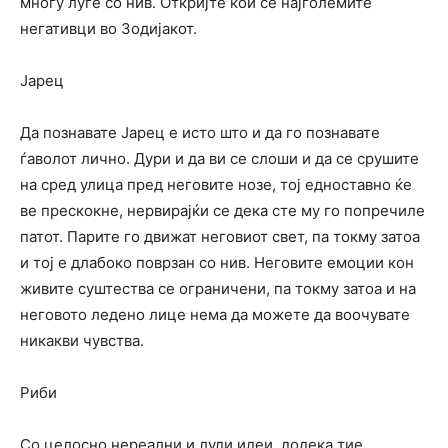
многу луѓе со нив. Откријте кои се најголемите
негативци во Зодијакот.
Јарец
Да познавате Јарец е исто што и да го познавате
ѓаволот лично. Дури и да ви се слоши и да се срушите
на сред улица пред неговите нозе, тој едноставно ќе
ве прескокне, нервирајќи се дека сте му го попречиле
патот. Парите го движат неговиот свет, па токму затоа
и тој е длабоко поврзан со нив. Неговите емоции кон
живите суштества се ограничени, па токму затоа и на
неговото ледено лице нема да можете да воочувате
никакви чувства.
Риби
Со целосно нереални и луди идеи, додека тие