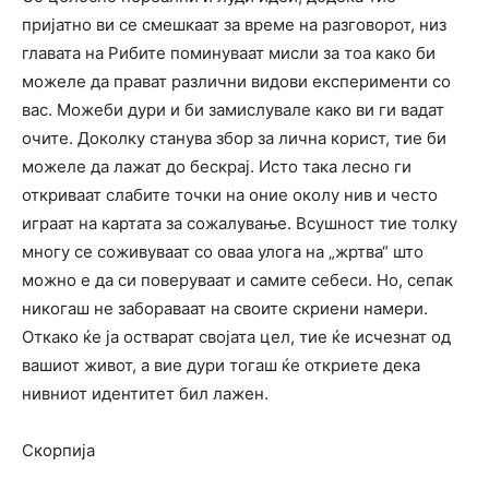
пријатно ви се смешкаат за време на разговорот, низ
главата на Рибите поминуваат мисли за тоа како би
можеле да прават различни видови експерименти со
вас. Можеби дури и би замислувале како ви ги вадат
очите. Доколку станува збор за лична корист, тие би
можеле да лажат до бескрај. Исто така лесно ги
откриваат слабите точки на оние околу нив и често
играат на картата за сожалување. Всушност тие толку
многу се соживуваат со оваа улога на „жртва“ што
можно е да си поверуваат и самите себеси. Но, сепак
никогаш не забораваат на своите скриени намери.
Откако ќе ја остварат својата цел, тие ќе исчезнат од
вашиот живот, а вие дури тогаш ќе откриете дека
нивниот идентитет бил лажен.
Скорпија