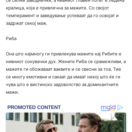
се силни заводнички, а нивниот главен потег е ледена
кралица, која е привлечна за мажите. Со својот
темперамент и заведување успеваат да го освојат и
задржат секој маж.
Риба
Она што најмногу ги привлекува мажите кај Рибите е
нивниот сонувачки дух. Жените Риба се срамежливи, а
мажите ги обожаваат ваквите и се свесни за тоа. Тие
се многу емотивни и сакаат да имаат некој што ќе ги
чува што е вистинско задоволство за доминантните
мажи.