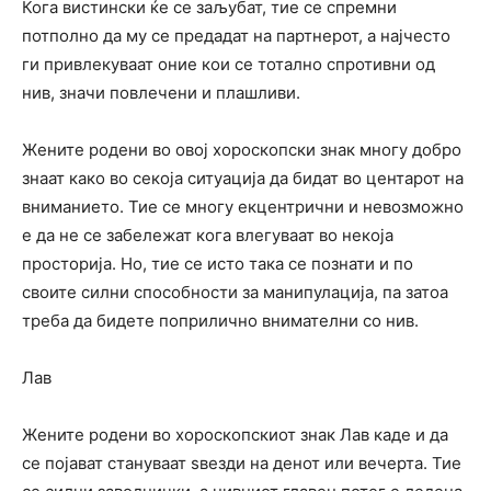
Кога вистински ќе се заљубат, тие се спремни
потполно да му се предадат на партнерот, а најчесто
ги привлекуваат оние кои се тотално спротивни од
нив, значи повлечени и плашливи.
Жените родени во овој хороскопски знак многу добро
знаат како во секоја ситуација да бидат во центарот на
вниманието. Тие се многу екцентрични и невозможно
е да не се забележат кога влегуваат во некоја
просторија. Но, тие се исто така се познати и по
своите силни способности за манипулација, па затоа
треба да бидете поприлично внимателни со нив.
Лав
Жените родени во хороскопскиот знак Лав каде и да
се појават стануваат ѕвезди на денот или вечерта. Тие