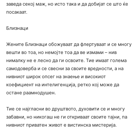
заведа секој маж, но исто така и да добијат се што ќе
посакаат.
Близнаци
Жените Близнаци обожуваат да флертуваат и се многу
вешти во тоа, но немојте тоа да ве измами – нив
нималку не е лесно да ги освоите. Тие имаат голема
самодоверба и се свесни за своите вредности, а на
нивниот широк опсег на знаење и високиот
коефициент на интелигенција, ретко кој може да
остане раамнодушен.
Тие се најгласни во друштвото, духовити се и многу
забавни, но никогаш не ги откриваат своите тајни, па
нивниот приватен живот е вистинска мистерија.