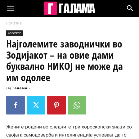
Почетна
Хороскоп
Најголемите заводнички во
Зодијакот – на овие дами
буквално НИКОЈ не може да
им одолее
Од
Галама
-
Жените родени во следните три хороскопски знаци со
својата самодоверба и интелигенција успеваат да го