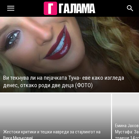
Ви текнува ли на пејачката Туна- еве како изгледа
денес, откако роди две деца (ФОТО)
Емина Јахов
Жестоки критики и тешки навреди за стајлингот на
Мустафа: За
Вики Миљковиќ
траеше 14 г