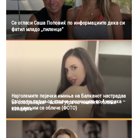
Се огласи Саша Поповиќ по информациите дека си
фатил младо ,,пиленце”
Најголемите пејачки имиња на Балканот настрадаа
Стојне ги падна од столче нашинците во Америка –
во сообраќајка – кобни утра по нивните големи
еве како им се облече (ФОТО)
концерти