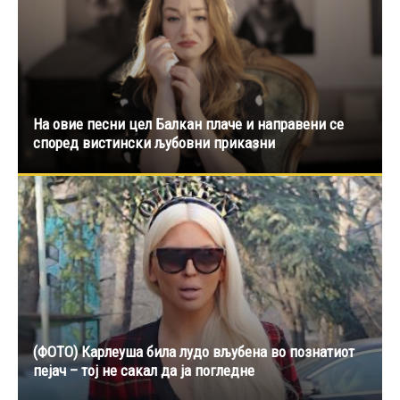
На овие песни цел Балкан плаче и направени се
според вистински љубовни приказни
(ФОТО) Карлеуша била лудо вљубена во познатиот
пејач – тој не сакал да ја погледне