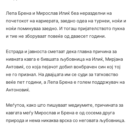
Лепа Брена и Мирослав Илиќ беа неразделни на
почетокот на кариерата, заедно одеа на турнеи, ноќи и
ноќи поминуваа заедно. И тогаш пријателството пукна
и тие не зборуваат повеќе од дваесет години.
Естрада и јавноста сметаат дека главна причина за
нивната кавга е бившата љубовница на Илиќ, Мирјана
Антовиќ, со која пејачот добил вонбрачен син кој тој
не го признал. На двајцата им се суди за татковство
веќе пет години, а Лепа Брена е голем поддржувач на
Антоновиќ.
Меѓутоа, како што пишуваат медиумите, причината за
кавгата меѓу Мирослав и Брена е од сосема друга
природа и нема никаква врска со неговата љубовница.