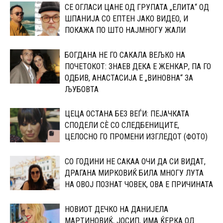
CЕ ОГЛАСИ ЦАНЕ ОД ГРУПАТА „ЕЛИТА“ ОД
ШПАНИЈА CО ЕПТЕН ЈАКО ВИДЕО, И
ПОКАЖА ПО ШТО НАЈМНОГУ ЖАЛИ
БОГДАНА НЕ ГО САКАЛА ВЕЉКО НА
ПОЧЕТОКОТ: 3НАЕВ ДЕКА Е ЖЕНКАР, ПА ГО
ОДБИВ, АНАСТАСИЈА Е „ВИНОВНА“ ЗА
ЉУБОВТА
ЦЕЦА ОСТАНА БЕЗ ВЕЃИ: ПЕЈАЧКАТА
СПОДЕЛИ СЀ СО CЛЕДБЕНИЦИТЕ,
ЦЕЛОСНО ГО ПРОМЕНИ ИЗГЛЕДОТ (ФОТО)
СО ГОДИНИ НЕ САКАА ОЧИ ДА СИ ВИДАТ,
ДРАГАНА МИРКОВИЌ БИЛА МНОГУ ЛУТА
НА ОВОЈ ПОЗНАТ ЧОВЕК, ОВА Е ПРИЧИНАТА
НОВИОТ ДЕЧКО НА ДАНИЈЕЛА
МАPТИНОВИЌ, ЈОСИП, ИМА ЌЕPКА ОД