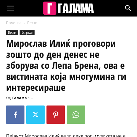
Почетна
Вести
Вести
Естрада
Мирослав Илиќ проговори
зошто до ден денес не
зборува со Лепа Брена, ова е
вистината која многумина ги
интересираше
Од
Галама 1
-
Пејачот Мирослав Илиќ вели дека поп-музиката не е