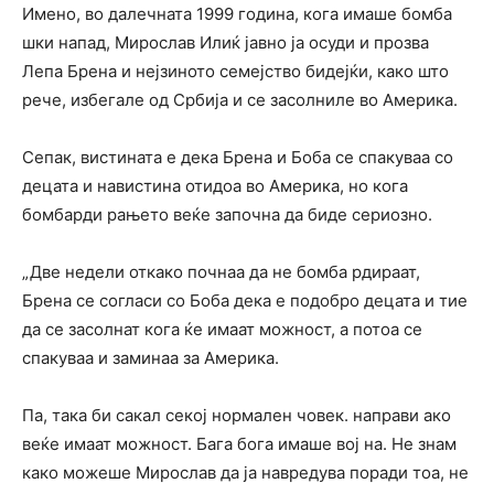
Имено, во далечната 1999 година, кога имаше бомба
шки напад, Мирослав Илиќ јавно ја осуди и прозва
Лепа Брена и нејзиното семејство бидејќи, како што
рече, избегале од Србија и се засолниле во Америка.
Сепак, вистината е дека Брена и Боба се спакуваа со
децата и навистина отидоа во Америка, но кога
бомбарди рањето веќе започна да биде сериозно.
„Две недели откако почнаа да не бомба рдираат,
Брена се согласи со Боба дека е подобро децата и тие
да се засолнат кога ќе имаат можност, а потоа се
спакуваа и заминаа за Америка.
Па, така би сакал секој нормален човек. направи ако
веќе имаат можност. Бага бога имаше вој на. Не знам
како можеше Мирослав да ја навредува поради тоа, не