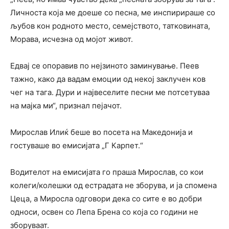
Личноста која ме доеше со песна, ме инспирираше со
љубов кон родното место, семејството, татковината,
Морава, исчезна од мојот живот.
Едвај се опоравив по нејзиното заминување. Пеев
тажно, како да вадам емоции од некој заклучен ков
чег на тага. Дури и највеселите песни ме потсетуваа
на мајка ми“, признал пејачот.
Mирослав Илиќ беше во посета на Македонија и
гостуваше во емисијата „Г Карпет.“
Водителот на емисијата го праша Мирослав, со кои
колеги/колешки од естрадата не зборува, и ја спомена
Цеца, а Миросла одговори дека со сите е во добри
односи, освен со Лепа Брена со која со години не
зборуваат.