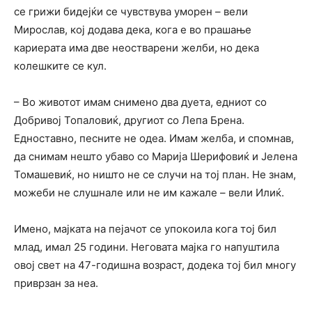
се грижи бидејќи се чувствува уморен – вели
Мирослав, кој додава дека, кога е во прашање
кариерата има две неостварени желби, но дека
колешките се кул.
– Во животот имам снимено два дуета, едниот со
Добривој Топаловиќ, другиот со Лепа Брена.
Едноставно, песните не одеа. Имам желба, и спомнав,
да снимам нешто убаво со Марија Шерифовиќ и Јелена
Томашевиќ, но ништо не се случи на тој план. Не знам,
можеби не слушнале или не им кажале – вели Илиќ.
Имено, мајката на пејачот се упокоила кога тој бил
млад, имал 25 години. Неговата мајка го напуштила
овој свет на 47-годишна возраст, додека тој бил многу
приврзан за неа.