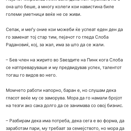
она што беше, а многу колеги кои навистина биле
големи уметници веќе не се живи.
Сепак, и меѓу оние кои можеби ќе успеат еден ден да
го заменат тој стар тим, пејачот го гледа Слоба
Радановиќ, кој, за жал, има за што да се жали.
– Бев член на жирито во Ѕвездите на Пинк кога Слоба
се натпреваруваше и му предвидував успех, талентот
тогаш го видов во него.
Момчето работи напорно, баран е, но слушам дека
гласот веќе му се заморува. Мора да го намали бројот
на тезги ако сака долго да се занимава со овој бизнис.
– Разбирам дека има потреба, дека сега е во форма, да
заработам пари, му требаат за семејството, но мора да