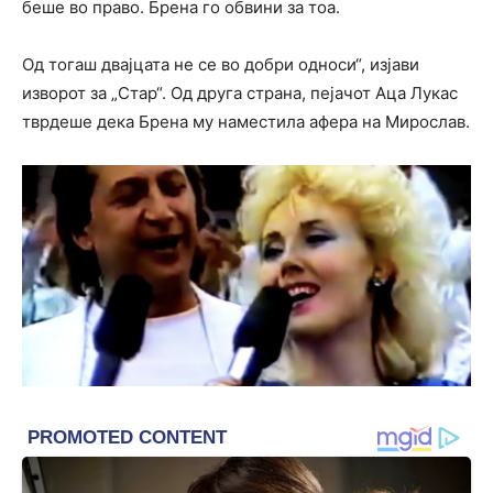
беше во право. Брена го обвини за тоа.
Од тогаш двајцата не се во добри односи“, изјави
изворот за „Стар“. Од друга страна, пејачот Аца Лукас
тврдеше дека Брена му наместила афера на Мирослав.