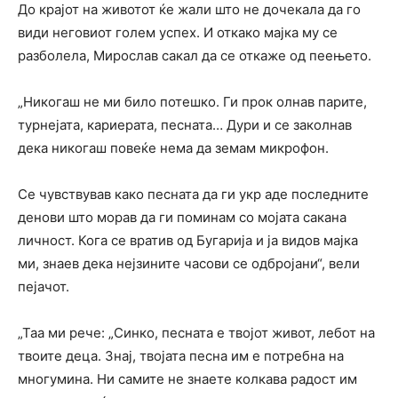
До крајот на животот ќе жали што не дочекала да го
види неговиот голем успех. И откако мајка му се
разболела, Мирослав сакал да се откаже од пеењето.
„Никогаш не ми било потешко. Ги прок олнав парите,
турнејата, кариерата, песната… Дури и се заколнав
дека никогаш повеќе нема да земам микрофон.
Се чувствував како песната да ги укр аде последните
денови што морав да ги поминам со мојата сакана
личност. Кога се вратив од Бугарија и ја видов мајка
ми, знаев дека нејзините часови се одбројани“, вели
пејачот.
„Таа ми рече: „Синко, песната е твојот живот, лебот на
твоите деца. Знај, твојата песна им е потребна на
многумина. Ни самите не знаете колкава радост им