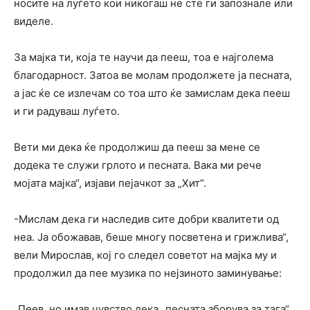
носите на луѓето кои никогаш не сте ги запознале или
виделе.
За мајка ти, која те научи да пееш, тоа е најголема
благодарност. Затоа ве молам продолжете ја песната,
а јас ќе се излечам со тоа што ќе замислам дека пееш
и ги радуваш луѓето.
Вети ми дека ќе продолжиш да пееш за мене се
додека те служи грлото и песната. Вака ми рече
мојата мајка“, изјави пејачкот за „Хит“.
-Мислам дека ги наследив сите добри квалитети од
неа. Ја обожавав, беше многу посветена и грижлива“,
вели Мирослав, кој го следел советот на мајка му и
продолжил да пее музика по нејзиното заминување:
„Пеев, но имав чувство дека „песната зборува за тага“.