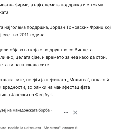
риватна фирма, а најголемата поддршка ѝ е токму
ката.
јата најголема поддршка, Јордан Томовски- Франц кој
 свет во 2011 година.
ели објава во која е во друштво со Виолета
лично, целата сјае, и времето за неа како да стои.
ета ги расплакала сите.
лака сите, пеејќи ја нејзината ,,Молитва”, откако ѝ
и вредности, во рамки на манифестацијата
иша Јанески на Фесјбук.