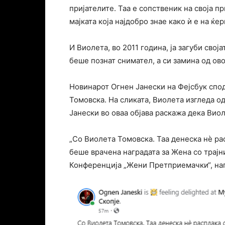
пријателите. Таа е сопственик на своја п
мајката која најдобро знае како ѝ е на ќер
И Виолета, во 2011 година, ја загуби сво
беше познат снимател, а си замина од овој
Новинарот Огнен Јанески на Фејсбук спод
Томовска. На сликата, Виолета изгледа од
Јанески во оваа објава раскажа дека Виол
„Со Виолета Томовска. Таа денеска нè расп
беше врачена наградата за Жена со трајн
Конференција „Жени Претприемачки“, нап