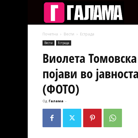
Галам
Почетна
Вести
Естрада
Вести
Естрада
Виолета Томовска
појави во јавност
(ФОТО)
Од
Галама
-