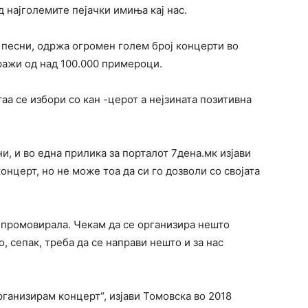
 најголемите пејачки имиња кај нас.
 песни, одржа огромен голем број концерти во
иражи од над 100.000 примероци.
аа се избори со кан -церот а нејзината позитивна
и, и во една прилика за порталот 7дена.мк изјави
онцерт, но не може тоа да си го дозволи со својата
и промовирала. Чекам да се организира нешто
, сепак, треба да се направи нешто и за нас
рганизирам концерт“, изјави Томовска во 2018