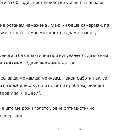
оти за 60 годишниот јубилеј ќе успее да направи
а не останам немажена . Маж ми беше камерман, па
амичен живот. Имав можност да одам на многу
 Секогаш бев практична при купувањето, да можам
но на овие години внимавам на тоа.
ра, за да можам да менувам. Некои работи пак, си
да ги комбинирам, но и не било проблем, бидејќи
тервју за „Фешнел“.
о е што ме држи грлото“, рече оптимистично
и евергрин.