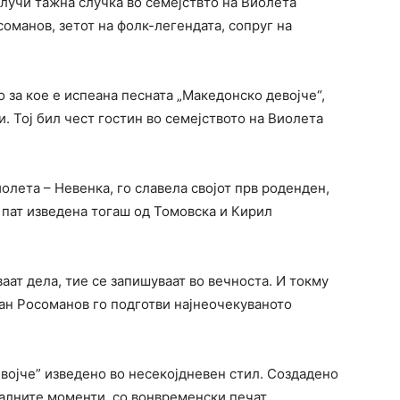
случи тажна случка во семејствто на Виолета
оманов, зетот на фолк-легендата, сопруг на
 за кое е испеана песната „Македонско девојче“,
и. Тој бил чест гостин во семејството на Виолета
иолета – Невенка, го славела својот прв роденден,
в пат изведена тогаш од Томовска и Кирил
ваат дела, тие се запишуваат во вечноста. И токму
ран Росоманов го подготви најнеочекуваното
војче” изведено во несекојдневен стил. Создадено
јалните моменти, со вонвременски печат.