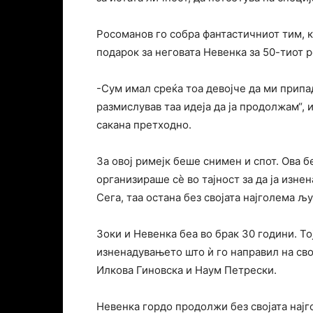
Росоманов го собра фантастичниот тим, к
подарок за неговата Невенка за 50-тиот р
-Сум имал среќа тоа девојче да ми прип
размислував таа идеја да ја продолжам“, 
сакана претходно.
За овој римејк беше снимен и спот. Ова б
организираше сè во тајност за да ја изне
Сега, таа остана без својата најголема љу
Зоки и Невенка беа во брак 30 години. То
изненадувањето што ѝ го направил на свој
Илкова Гиновска и Наум Петрески.
Невенка гордо продолжи без својата нај