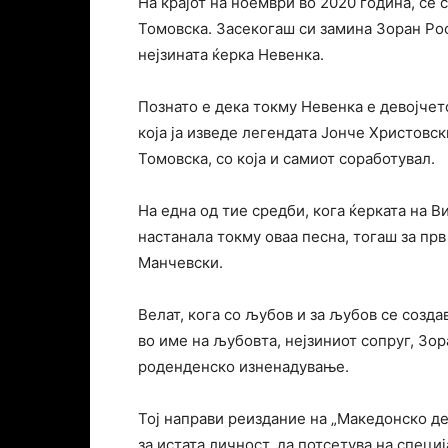
На крајот на ноември во 2020 година, се 
Томовска. Засекогаш си замина Зоран Рос
нејзината ќерка Невенка.
Познато е дека токму Невенка е девојчето
која ја изведе легендата Јонче Христовск
Томовска, со која и самиот соработувал.
На една од тие средби, кога ќерката на В
настанала токму оваа песна, тогаш за пр
Манчевски.
Велат, кога со љубов и за љубов се созда
во име на љубовта, нејзиниот сопруг, Зо
роденденско изненадување.
Тој направи реиздание на „Македонско де
за истата личност, да потсетува на специ