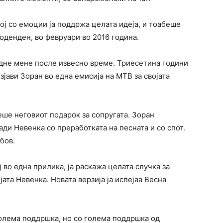
ој со емоции ја поддржа целата идеја, и тоабеше
оденден, во февруари во 2016 година.
адне мене после извесно време. Триесетина години
изјави Зоран во една емисија на МТВ за својата
еше неговиот подарок за сопругата. Зоран
нади Невенка со преработката на песната и со спот.
бов.
ј во една прилика, ја раскажа целата случка за
ата Невенка. Новата верзија ја испејаа Весна
голема поддршка, но со голема поддршка од