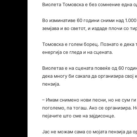
Виолета Томовска е без сомнение една од
Во изминативе 60 години сними над 1.000
земјава и во светот, и издаде плочи со т
Томовска е голем борец. Познато е дека т
енергија се гледа и на сцената.
Виолетаа е на сцената повеќе од 60 годин
дека многу би сакала да организира свој к
пензија.
– Имам снимено нови песни, но не сум г
поголемо, па тогаш. Ако се организира. Но
пејачите што сме на зајдисонце.
Јас не можам сама со мојата пензија да о