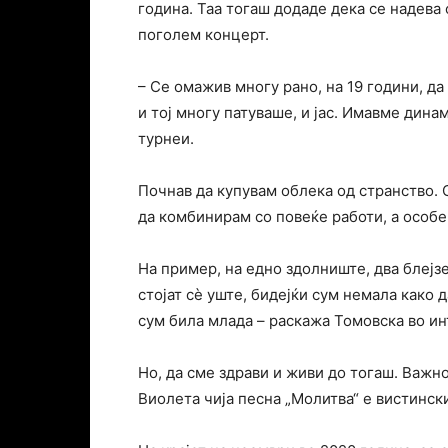
година. Taa тогаш додаде дека се надева 
поголем концерт.
– Се омажив многу рано, на 19 години, д
и тој многу патуваше, и јас. Имавме дин
турнеи.
Почнав да купувам облека од странство.
да комбинирам со повеќе работи, а особе
На пример, на едно здолниште, два блејзе
стојат сѐ уште, бидејќи сум немала како 
сум била млада – раскажа Томовска во ин
Но, да сме здрави и живи до тогаш. Важн
Виолета чија песна „Молитва“ е вистинск