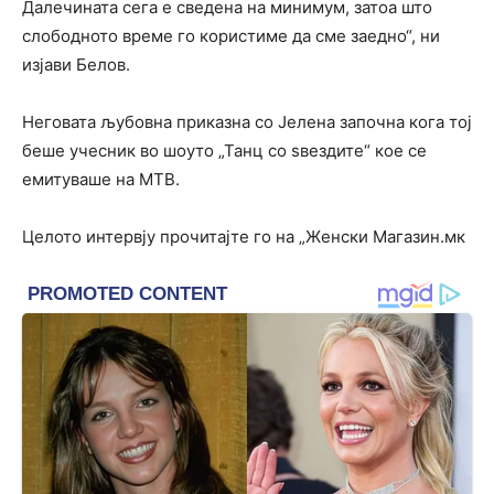
Далечината сега е сведена на минимум, затоа што
слободното време го користиме да сме заедно“, ни
изјави Белов.
Неговата љубовна приказна со Јелена започна кога тој
беше учесник во шоуто „Танц со ѕвездите“ кое се
емитуваше на МТВ.
Целото интервју прочитајте го на „Женски Магазин.мк