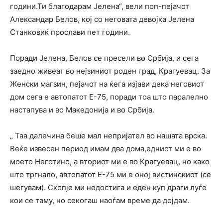
години.Ти благодарам Јелена“, вели поп-пејачот
Александар Белов, кој со неговата девојка Јелена
Станковиќ прослави пет години.
Поради Јелена, Белов се пресели во Србија, и сега
заедно живеат во нејзиниот роден град, Крагуевац. За
Женски магзин, пејачот на ќега изјави дека неговиот
дом сега е автопатот Е-75, поради тоа што паралелно
настапува и во Македонија и во Србија.
„ Таа далечина беше мал непријател во нашата врска.
Веќе извесен период имам два дома,едниот ми е во
моето Неготино, а вториот ми е во Крагуевац, но како
што тргнало, автопатот Е-75 ми е оној вистинскиот (се
шегувам). Скопје ми недостига и еден куп драги луѓе
кои се таму, но секогаш наоѓам време да дојдам.