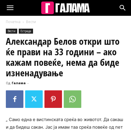
Почетна
Вести
Вести
Естрада
Александар Белов откри што
ќе прави на 33 години – ако
кажам повеќе, нема да биде
изненадување
Од
Галама
-
„ Само една е вистинската среќа во животот. Да сакаш
и да бидеш сакан. Јас ја имам таа среќа повеќе од пет