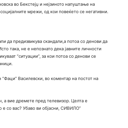
овска во Бекстејџ и нејзиното напуштање на
 социјалните мрежи, од кои повеќето се негативни.
апи да предизвикува скандали,а потоа со денови да
Исто така, не е непознато дека јавните личности
куваат “ситуации”, за кои потоа со денови се
аници.
н “Фаци” Василевски, во коментар на постот на
н, а вие дремете пред телевизор. Целта е
о е со вас? Убаво ви објасни, СИВИЛО”