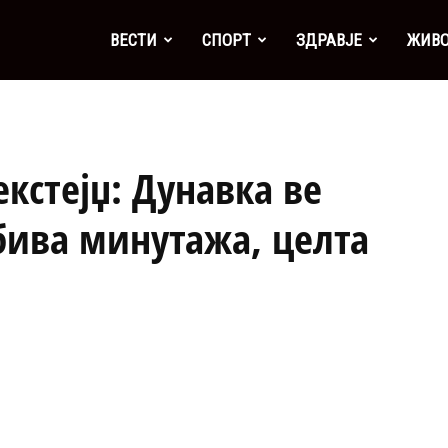
а
ВЕСТИ
СПОРТ
ЗДРАВЈЕ
ЖИВ
кстејџ: Дунавка ве
обива минутажа, целта