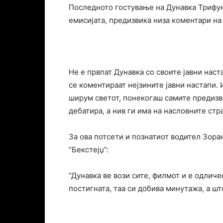
Последното гостување на Дунавка Трифун
емисијата, предизвика низа коментари на
Не е првпат Дунавка со своите јавни наст
се коментираат нејзините јавни настапи. 
ширум светот, понекогаш самите предизви
дебатира, а нив ги има на насловните стр
За ова потсети и познатиот водител Зора
“Бекстејџ”:
“Дунавка ве вози сите, филмот и е одличе
постигната, таа си добива минутажа, а шт