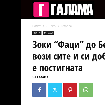
Галам
Почетна
Вести
Естрада
Вести
Естрада
Зоки “Фаци” до Бе
вози сите и си д
е постигната
Од
Галама
-