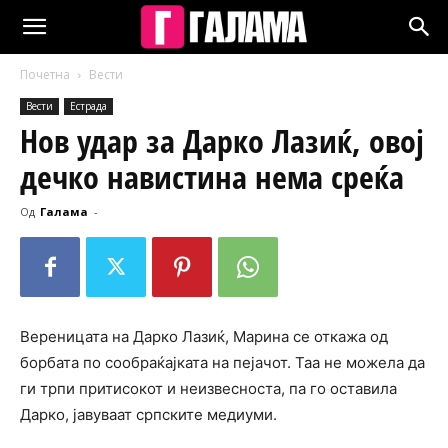
Почетна
Вести
Вести
Естрада
Нов удар за Дарко Лазиќ, овој
дечко навистина нема среќа
Од
Галама
-
Вереницата на Дарко Лазиќ, Марина се откажа од
борбата по сообраќајката на пејачот. Таа не можела да
ги трпи притисокот и неизвесноста, па го оставила
Дарко, јавуваат српските медиуми.