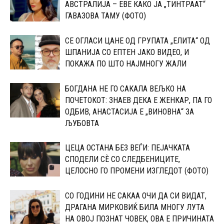
АВСТРАЛИЈА – ЕВЕ КАКО ЈА „ТИНТРААТ“
ГАВАЗОВА ТАМУ (ФОТО)
CЕ ОГЛАСИ ЦАНЕ ОД ГРУПАТА „ЕЛИТА“ ОД
ШПАНИЈА CО ЕПТЕН ЈАКО ВИДЕО, И
ПОКАЖА ПО ШТО НАЈМНОГУ ЖАЛИ
БОГДАНА НЕ ГО САКАЛА ВЕЉКО НА
ПОЧЕТОКОТ: 3НАЕВ ДЕКА Е ЖЕНКАР, ПА ГО
ОДБИВ, АНАСТАСИЈА Е „ВИНОВНА“ ЗА
ЉУБОВТА
ЦЕЦА ОСТАНА БЕЗ ВЕЃИ: ПЕЈАЧКАТА
СПОДЕЛИ СЀ СО CЛЕДБЕНИЦИТЕ,
ЦЕЛОСНО ГО ПРОМЕНИ ИЗГЛЕДОТ (ФОТО)
СО ГОДИНИ НЕ САКАА ОЧИ ДА СИ ВИДАТ,
ДРАГАНА МИРКОВИЌ БИЛА МНОГУ ЛУТА
НА ОВОЈ ПОЗНАТ ЧОВЕК, ОВА Е ПРИЧИНАТА