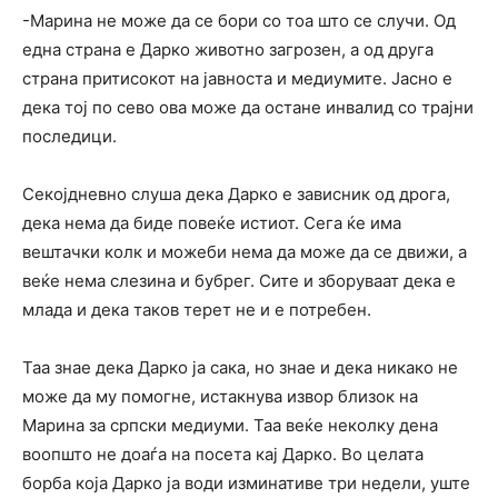
-Марина не може да се бори со тоа што се случи. Од
една страна е Дарко животно загрозен, а од друга
страна притисокот на јавноста и медиумите. Јасно е
дека тој по сево ова може да остане инвалид со трајни
последици.
Секојдневно слуша дека Дарко е зависник од дрога,
дека нема да биде повеќе истиот. Сега ќе има
вештачки колк и можеби нема да може да се движи, а
веќе нема слезина и бубрег. Сите и зборуваат дека е
млада и дека таков терет не и е потребен.
Таа знае дека Дарко ја сака, но знае и дека никако не
може да му помогне, истакнува извор близок на
Марина за српски медиуми. Таа веќе неколку дена
воопшто не доаѓа на посета кај Дарко. Во целата
борба која Дарко ја води изминативе три недели, уште