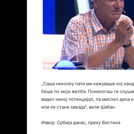
„Саша неколку пати ми кажуваше кој канд
беше по моја желба. Понекогаш ги слушав
видел некој потенцијал, па мислел дека н
или ќе стане ѕвезда“, вели Шабан.
Извор: Србија данас, преку Вистина