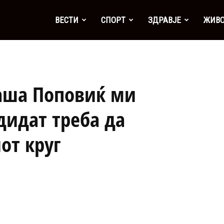
а
ВЕСТИ
СПОРТ
ЗДРАВЈЕ
ЖИВ
аша Поповиќ ми
дидат треба да
от круг