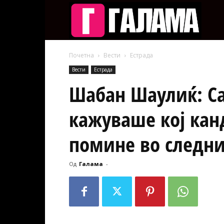
Галам
Почетна
Вести
Естрада
Вести
Естрада
Шабан Шаулиќ: С
кажуваше кој кан
помине во следни
Од
Галама
-