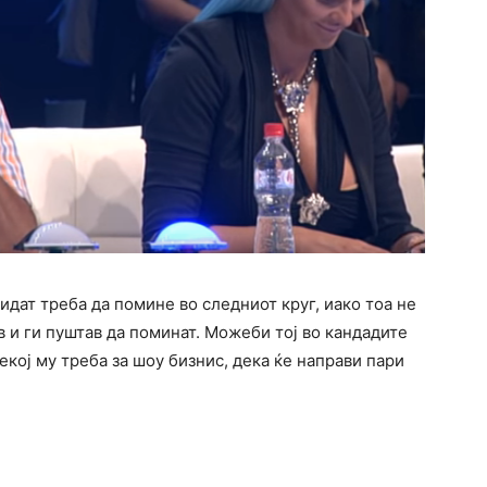
идат треба да помине во следниот круг, иако тоа не
 и ги пуштав да поминат. Можеби тој во кандадите
екој му треба за шоу бизнис, дека ќе направи пари