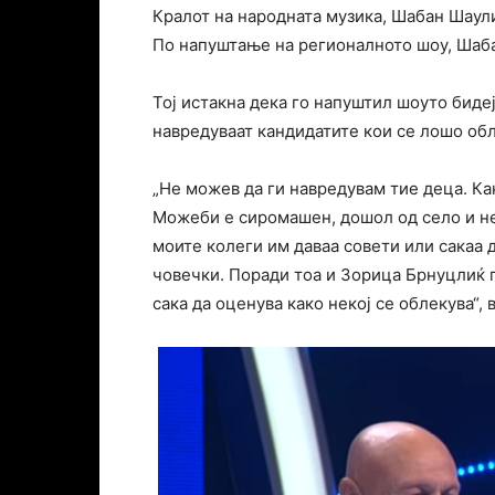
Кралот на народната музика, Шабан Шаули
По напуштање на регионалното шоу, Шаба
Тој истакна дека го напуштил шоуто биде
навредуваат кандидатите кои се лошо об
„Не можев да ги навредувам тие деца. Ка
Можеби е сиромашен, дошол од село и не
моите колеги им даваа совети или сакаа д
човечки. Поради тоа и Зорица Брнуцлиќ г
сака да оценува како некој се облекува“,