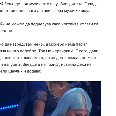
ќ беше дел од музичкото шоу „Ѕвездите на Гранд“.
н откри непознати детали за ова музичко шоу.
јќи не можел да поднесува како неговите колеги ги
лечени.
ко да навредувам некој, а можеби нема пари?
ма ништо подобро. Тоа ме нервираше. Е сега, дали
а покажат колку имаат, а тие деца немаат, не ми е
и напушти „Ѕвездите на Гранд“, истакна дека не
 вели Шаулиќ и додава: