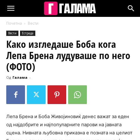
Почетна
Вести
Вести
Естрада
Како изгледаше Боба кога
Лепа Брена лудуваше по него
(ФОТО)
Од
Галама
-
Лепа Брена и Боба Живојиновиќ денес важат за еден
од најдобрите и најпопуларните парови на јавната
сцена. Нивната љубовна приказна е позната на целиот