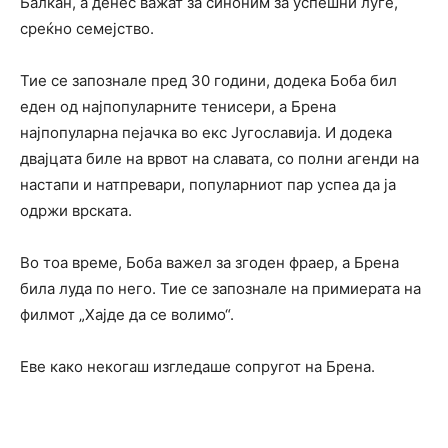
Балкан, а денес важат за синоним за успешни луѓе,
среќно семејство.
Тие се запознале пред 30 години, додека Боба бил
еден од најпопуларните тенисери, а Брена
најпопуларна пејачка во екс Југославија. И додека
двајцата биле на врвот на славата, со полни агенди на
настапи и натпревари, популарниот пар успеа да ја
одржи врската.
Во тоа време, Боба важел за згоден фраер, а Брена
била луда по него. Тие се запознале на примиерата на
филмот „Хајде да се волимо“.
Еве како некогаш изгледаше сопругот на Брена.