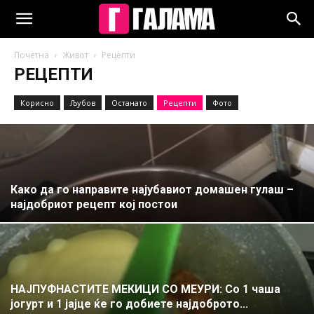
Почетна
Живот
Рецепти
РЕЦЕПТИ
Корисно
Љубов
Останато
Рецепти
Фото
Како да го направите најубавиот домашен гулаш –
најдобриот рецепт кој постои
НАЈПУФНАСТИТЕ МЕКИЦИ СО МЕУРИ: Со 1 чаша
јогурт и 1 јајце ќе го добиете најдоброто...