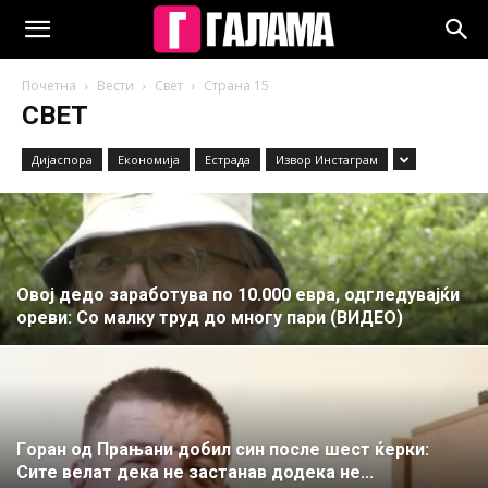
Почетна
Вести
Свет
Страна 15
СВЕТ
Дијаспора
Економија
Естрада
Извор Инстаграм
Oвој дедо заработува по 10.000 евра, одгледувајќи
ореви: Cо малку труд до многу пари (ВИДЕО)
Гoран од Прањани добил син после шест ќерки:
Сите велат дека не застанав додека не...