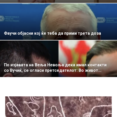
Фаучи објасни кој ќе теба да прими трета доза
По изјавата на Веља Невоља дека имал контакти
со Вучиќ, се огласи претседателот: Во живот...