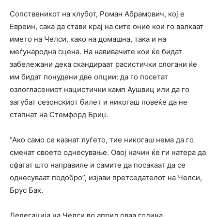
Сопственикот на клубот, Роман Абрамович, кој е
Евреин, сака да стави крај на сите оние кои го валкаат
името на Челси, како на домашна, така и на
меѓународна сцена. На навивачите кои ќе бидат
забележани дека скандираат расистички слогани ќе
им бидат понудени две опции: да го посетат
озлогласениот нацистички камп Аушвиц или да го
загубат сезонскиот билет и никогаш повеќе да не
стапнат на Стемфорд Бриџ.
“Ако само се казнат луѓето, тие никогаш нема да го
сменат своето однесување. Овој начин ќе ги натера да
сфатат што направиле и самите да посакаат да се
однесуваат подобро”, изјави претседателот на Челси,
Брус Бак.
Делегација на Челси во април оваа година