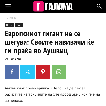
Почетна
Вести
Свет
Европскиот гигант не се
шегува: Своите навивачи ќе
ги праќа во Аушвиц
Од
Галама
-
Англискиот премиерлигаш Челси најде лек за
расистите на трибините на Стемфорд Бриџ кои ги има
се повеќе.