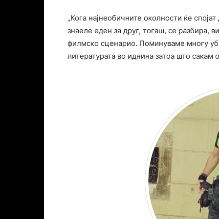
„Кога најнеобичните околности ќе спојат
знаеле еден за друг, тогаш, се разбира, 
филмско сценарио. Поминуваме многу уба
литературата во иднина затоа што сакам 