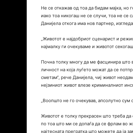
Не се откажав од тоа да бидам мајка, но 
иако тоа никогаш не се случи, тоа не се с
Данијела откога има нов партнер, изгледа 
„Животот е најдобриот сценарист и режис
најмалку ги очекуваме и животот секогаш
Почна толку многу да ме фасцинира што 
личност на која луѓето можат да се потпр
сметам“, рече Данијела, чиј живот неода
нејзиниот живот влезе криминалниот инс
„Воопшто не го очекував, апсолутно сум 
Животот е толку прекрасен што треба да 
по тоа што ми се допаѓа да се фрлам во ж
најтесната прегратка што можете да ја за