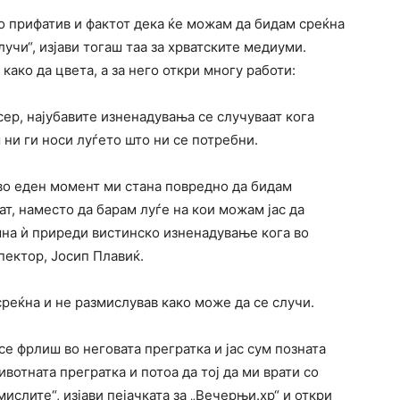
го прифатив и фактот дека ќе можам да бидам среќна
лучи“, изјави тогаш таа за хрватските медиуми.
како да цвета, а за него откри многу работи:
ер, најубавите изненадувања се случуваат кога
 ни ги носи луѓето што ни се потребни.
во еден момент ми стана повредно да бидам
ат, наместо да барам луѓе на кои можам јас да
мна ѝ приреди вистинско изненадување кога во
пектор, Јосип Плавиќ.
среќна и не размислував како може да се случи.
се фрлиш во неговата прегратка и јас сум позната
ивотната прегратка и потоа да тој да ми врати со
мислите“, изјави пејачката за „Вечерњи.хр“ и откри