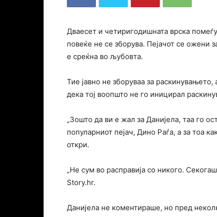
Дваесет и четиригодишната врска помеѓу
повеќе не се зборува. Пејачот се ожени з
е среќна во љубовта.
Тие јавно не зборуваа за раскинувањето,
дека тој воопшто не го иницирал раскин
„Зошто да ви е жал за Данијела, таа го о
популарниот пејач, Дино Раѓа, а за тоа к
откри.
„Не сум во расправија со никого. Секогаш
Story.hr.
Данијела не коментираше, но пред некол