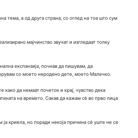
а тема, а од друга страна, со оглед на тоа што сум
ализирано мајчинство звучат и изгледаат толку
ална експанзија, почнав да пишувам, да
борувам со моето неродено дете, моето Малечко.
те како да немаат почеток и крај, чувство дека
атината на времето. Сакав да кажам сѐ во прво лице
 ја криела, но поради некоја причина сѐ уште не се