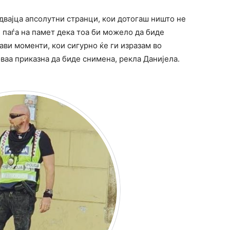
 двајца апсолутни странци, кои дотогаш ништо не
ви паѓа на памет дека тоа би можело да биде
ви моменти, кои сигурно ќе ги изразам во
оваа приказна да биде снимена, рекла Данијела.