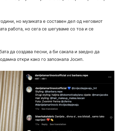
одини, но музиката е составен дел од неговиот
та работа, но сега се шегуваме со тоа и се
бата да создава песни, а би сакала и заедно да
еодамна откри како го запознала Јосип.