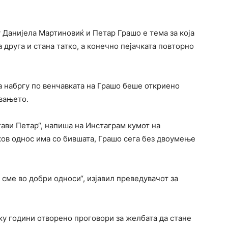
 Данијела Мартиновиќ и Петар Грашо е тема за која
а друга и стана татко, а конечно пејачката повторно
 а набргу по венчавката на Грашo беше откриено
увањето.
стави Петар“, напиша на Инстаграм кумот на
аков однос има со бившата, Грашо сега без двоумење
 сме во добри односи“, изјавил преведувачот за
ку години отворено проговори за желбата да стане