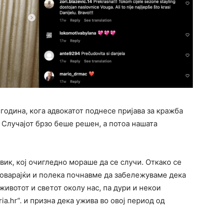
година, кога адвокатот поднесе пријава за кражба
 Случајот брзо беше решен, а потоа нашата
ик, кој очигледно мораше да се случи. Откако се
оварајќи и полека почнавме да забележуваме дека
животот и светот околу нас, па дури и некои
ria.hr“. и призна дека ужива во овој период од