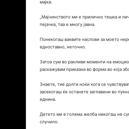
мајка.
„Мајчинството ми е прилично тешка и личн
пејачка, таа е многу јавна.
Понекогаш ваквите наслови за моето нере
едноставно, неточно.
Затоа сум во ранливи моменти на емоцион
раскажувам приказна во форма во која з
Знаете, тие долги ноќи кога се чувствува
засекогаш ќе останете заглавени во пукн
еднина.
Детето ми е голема желба никогаш не сум
случило.