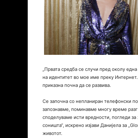
„Првата средба се случи пред околу една 
на идентитет во мое име преку Интернет.
приказна почна да се развива.
Се започна со непланиран телефонски пов
запознавме, поминавме многу време разг
споделуваме исти вредности, погледи за 
соништа“, искрено изјави Данијела за „Glo
животот.