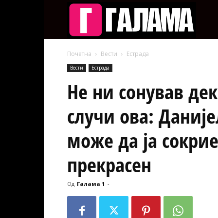
Галам
Почетна
Вести
Естрада
Вести
Естрада
Не ни сонував де
случи ова: Даниј
може да ја сокрие
прекрасен
Од
Галама 1
-