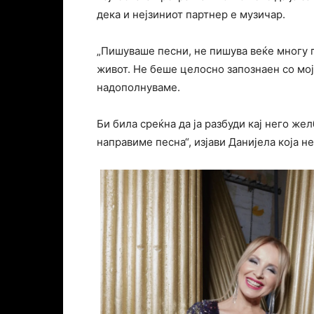
дека и нејзиниот партнер е музичар.
„Пишуваше песни, не пишува веќе многу г
живот. Не беше целосно запознаен со моја
надополнуваме.
Би била среќна да ја разбуди кај него жел
направиме песна“, изјави Данијела која н