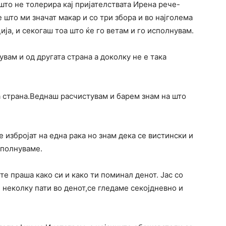
што не толерира кај пријателствата Ирена рече-
 што ми значат макар и со три збора и во најголема
ја, и секогаш тоа што ќе го ветам и го исполнувам.
увам и од другата страна а доколку не е така
а страна.Веднаш расчистувам и барем знам на што
 избројат на една рака но знам дека се вистински и
ополнуваме.
 те праша како си и како ти поминал денот. Јас со
 неколку пати во денот,се гледаме секојдневно и