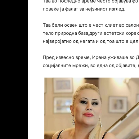
Таа во последно време често објавува фо
повеќе ја фалат за нејзиниот изглед.
Таа бели освен што е чест клиет во сало
тело природна база,други естетски коре
најверојатно од негата и од тоа што е це
Пред извесно време, Ирена уживаше во До
социјалните мрежи, во една од објавите,