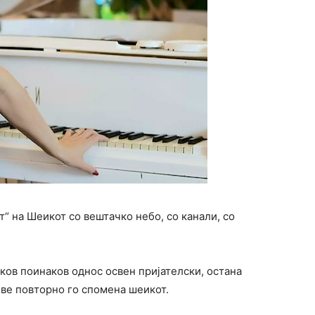
т“ на Шеикот со вештачко небо, со канали, со
ков поинаков однос освен пријателски, остана
иве повторно го спомена шеикот.