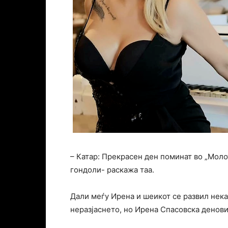
– Катар: Прекрасен ден поминат во „Моло
гондоли- раскажа таа.
Дали меѓу Ирена и шеикот се развил нека
неразјаснето, но Ирена Спасовска денов