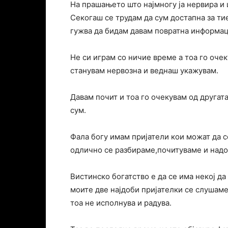
На прашањето што најмногу ја нервира и 
Секогаш се трудам да сум достапна за тие
гужва да бидам давам повратна информаци
Не си играм со ничие време а тоа го очек
станувам нервозна и веднаш укажувам.
Давам почит и тоа го очекувам од другат
сум.
Фала богу имам пријатели кои можат да се
одлично се разбираме,почитуваме и над
Вистинско богатство е да се има некој да
моите две најдоби пријателки се слушаме
тоа не исполнува и радува.