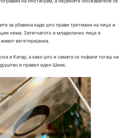
тографии на Инстаграм, а нејзините обожаватели се
ните за убавина каде што прави третмани на лице и
кции нема. Затегнатото и младелачко лице е
л живот вегетеријанка.
ха и Катар, а како што и самата се пофали тогаш на
 друштво и правел еден Шеик.