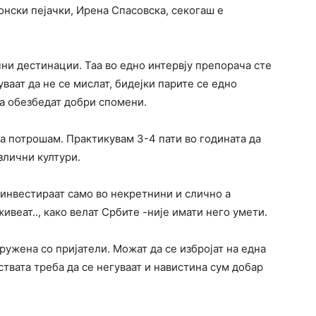
онски пејачки, Ирена Спасовска, секогаш е
чни дестинации. Таа во едно интервју препорача сте
уваат да не се мислат, бидејки парите се едно
да обезбедат добри спомени.
да потрошам. Практикувам 3-4 пати во годината да
злични култури.
 инвестираат само во некретнини и слично а
веат.., како велат Србите -није имати него умети.
ружена со пријатели. Можат да се избројат на една
ствата треба да се негуваат и навистина сум добар