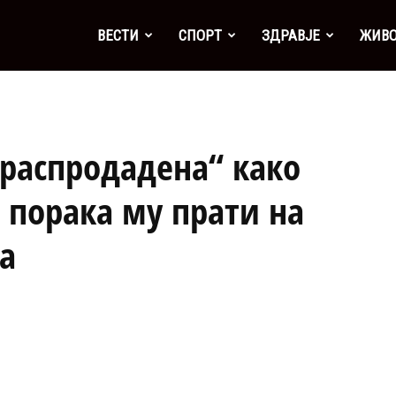
а
ВЕСТИ
СПОРТ
ЗДРАВЈЕ
ЖИВ
распродадена“ како
а порака му прати на
а