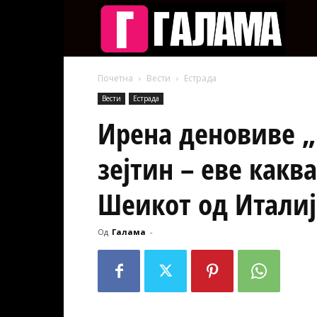
Галам
Почетна
Вести
Естрада
Вести
Естрада
Ирена деновиве „
зејтин – еве какв
Шеикот од Италиј
Од
Галама
-