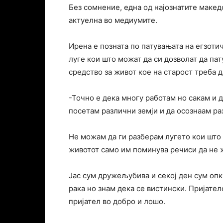
Без сомнение, една од најознатите макед
актуелна во медиумите.
Ирена е позната по патувањата на егзоти
луге кои што можат да си дозволат да пат
средство за живот кое на старост треба 
-Точно е дека многу работам но сакам и 
посетам различни земји и да осознаам ра
Не можам да ги разберам лугето кои што
животот само им поминува речиси да не жи
Јас сум дружељубива и секој ден сум опк
рака но знам дека се вистински. Пријател
пријател во добро и лошо.